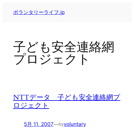
内
ボランタリーライフ.jp
容
を
ス
キ
子ども安全連絡網
ッ
プ
プロジェクト
NTTデータ 子ども安全連絡網プ
ロジェクト
5月 11, 2007
—
voluntary
by