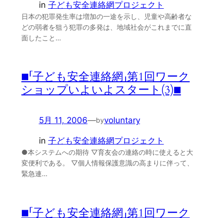
in
子ども安全連絡網プロジェクト
日本の犯罪発生率は増加の一途を示し、児童や高齢者な
どの弱者を狙う犯罪の多発は、地域社会がこれまでに直
面したこと…
■「子ども安全連絡網」第1回ワーク
ショップいよいよスタート(3)■
5月 11, 2006
—
voluntary
by
in
子ども安全連絡網プロジェクト
●本システムへの期待 ▽育友会の連絡の時に使えると大
変便利である。 ▽個人情報保護意識の高まりに伴って、
緊急連…
■「子ども安全連絡網」第1回ワーク