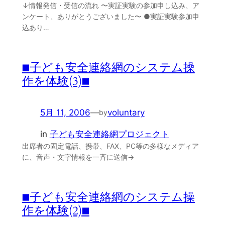
↓情報発信・受信の流れ 〜実証実験の参加申し込み、ア
ンケート、ありがとうございました〜 ●実証実験参加申
込あり…
■子ども安全連絡網のシステム操
作を体験(3)■
5月 11, 2006
—
voluntary
by
in
子ども安全連絡網プロジェクト
出席者の固定電話、携帯、FAX、PC等の多様なメディア
に、音声・文字情報を一斉に送信→
■子ども安全連絡網のシステム操
作を体験(2)■