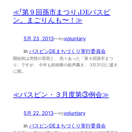
≪「第９回孫市まつり」DEバスピ
ン。まごりんも〜！≫
5月 23, 2013
—
voluntary
by
in
バスピンDEまちづくり実行委員会
開始前は突然の雷雨と、 色々あった「第９回孫市まつ
り」ですが、 今年も鉄砲隊の銃声轟き、 3月31日に盛大
に開…
≪バスピン・３月度第③例会≫
5月 22, 2013
—
voluntary
by
in
バスピンDEまちづくり実行委員会