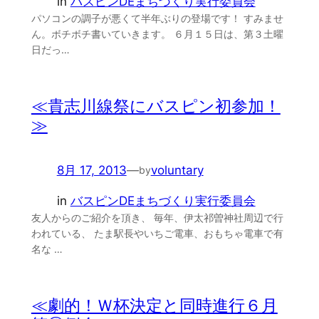
in
バスピンDEまちづくり実行委員会
パソコンの調子が悪くて半年ぶりの登場です！ すみませ
ん。ボチボチ書いていきます。 ６月１５日は、第３土曜
日だっ…
≪貴志川線祭にバスピン初参加！
≫
8月 17, 2013
—
voluntary
by
in
バスピンDEまちづくり実行委員会
友人からのご紹介を頂き、 毎年、伊太祁曽神社周辺で行
われている、 たま駅長やいちご電車、おもちゃ電車で有
名な …
≪劇的！Ｗ杯決定と同時進行６月