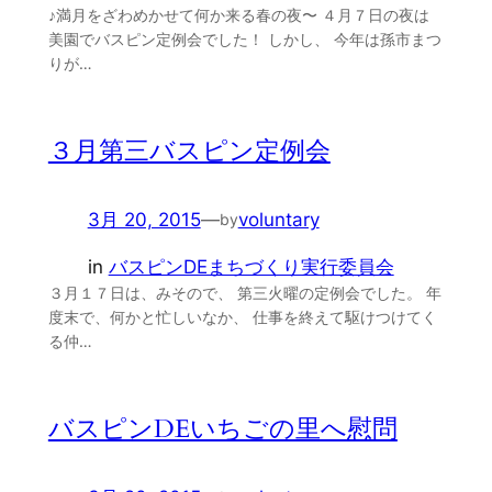
♪満月をざわめかせて何か来る春の夜〜 ４月７日の夜は
美園でバスピン定例会でした！ しかし、 今年は孫市まつ
りが…
３月第三バスピン定例会
3月 20, 2015
—
voluntary
by
in
バスピンDEまちづくり実行委員会
３月１７日は、みそので、 第三火曜の定例会でした。 年
度末で、何かと忙しいなか、 仕事を終えて駆けつけてく
る仲…
バスピンDEいちごの里へ慰問