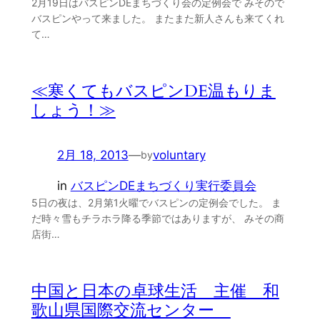
2月19日はバスピンDEまちづくり会の定例会で みそので
バスピンやって来ました。 またまた新人さんも来てくれ
て…
≪寒くてもバスピンDE温もりま
しょう！≫
2月 18, 2013
—
voluntary
by
in
バスピンDEまちづくり実行委員会
5日の夜は、2月第1火曜でバスピンの定例会でした。 ま
だ時々雪もチラホラ降る季節ではありますが、 みその商
店街…
中国と日本の卓球生活 主催 和
歌山県国際交流センター