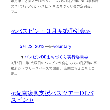
毎月第１と第３火曜の夜に、 みその商店街のNPO事務所
の２Fで行ってる バスピンDEまちづくり会の定例会。
マ…
≪バスピン・３月度第①例会≫
5月 22, 2013
—
voluntary
by
in
バスピンDEまちづくり実行委員会
3月5日、第1火曜日のバスピン例会を みその商店街の事
務所2F・フリースペースで開催。 合間にちょこちょこ
那…
≪紀南復興支援バスツアーDEバ
スピン≫