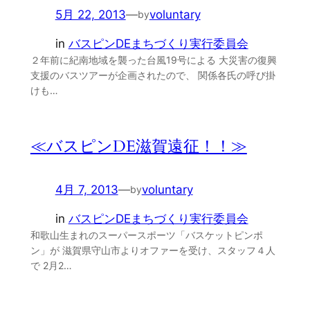
5月 22, 2013
—
voluntary
by
in
バスピンDEまちづくり実行委員会
２年前に紀南地域を襲った台風19号による 大災害の復興
支援のバスツアーが企画されたので、 関係各氏の呼び掛
けも…
≪バスピンDE滋賀遠征！！≫
4月 7, 2013
—
voluntary
by
in
バスピンDEまちづくり実行委員会
和歌山生まれのスーパースポーツ「バスケットピンポ
ン」が 滋賀県守山市よりオファーを受け、スタッフ４人
で 2月2…