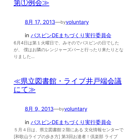
第①例会≫
8月 17, 2013
—
voluntary
by
in
バスピンDEまちづくり実行委員会
6月4日は第１火曜日で、みそのでバスピンの日でした
が、 僕はお隣のレンジャーズバーと行ったり来たりとな
りました…
≪県立図書館・ライブ井戸端会議
にて≫
8月 9, 2013
—
voluntary
by
in
バスピンDEまちづくり実行委員会
５月４日は、県立図書館２階にある 文化情報センターで
[和歌山ライブの歩き方] 第3回お達者！倶楽部 ライブ