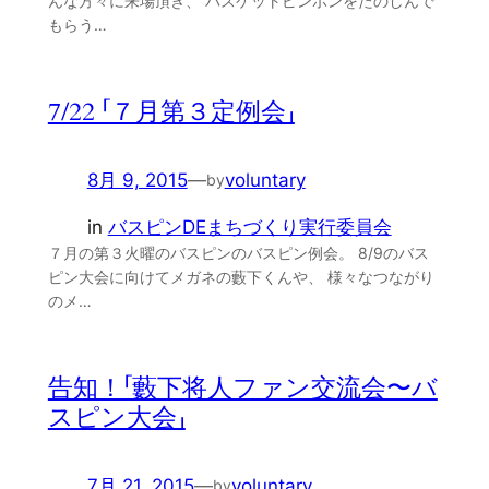
んな方々に来場頂き、 バスケットピンポンをたのしんで
もらう…
7/22 「７月第３定例会」
8月 9, 2015
—
voluntary
by
in
バスピンDEまちづくり実行委員会
７月の第３火曜のバスピンのバスピン例会。 8/9のバス
ピン大会に向けてメガネの藪下くんや、 様々なつながり
のメ…
告知！「藪下将人ファン交流会〜バ
スピン大会」
7月 21, 2015
—
voluntary
by