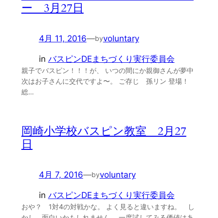
ー 3月27日
4月 11, 2016
—
voluntary
by
in
バスピンDEまちづくり実行委員会
親子でバスピン！！！が、 いつの間にか親御さんが夢中
次はお子さんに交代ですよ〜。 ご存じ 孫リン 登場！
総…
岡崎小学校バスピン教室 2月27
日
4月 7, 2016
—
voluntary
by
in
バスピンDEまちづくり実行委員会
おや？ 1対4の対戦かな。 よく見ると違いますね。 し
かし 面白いかもしれません。 一度試してみる価値はあ