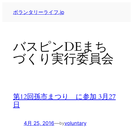
内
ボランタリーライフ.jp
容
を
ス
キ
バスピンDEまち
ッ
プ
づくり実行委員会
第12回孫市まつり に参加 3月27
日
4月 25, 2016
—
voluntary
by