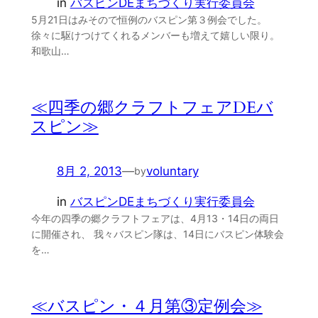
in
バスピンDEまちづくり実行委員会
5月21日はみそので恒例のバスピン第３例会でした。
徐々に駆けつけてくれるメンバーも増えて嬉しい限り。
和歌山…
≪四季の郷クラフトフェアDEバ
スピン≫
8月 2, 2013
—
voluntary
by
in
バスピンDEまちづくり実行委員会
今年の四季の郷クラフトフェアは、4月13・14日の両日
に開催され、 我々バスピン隊は、14日にバスピン体験会
を…
≪バスピン・４月第③定例会≫