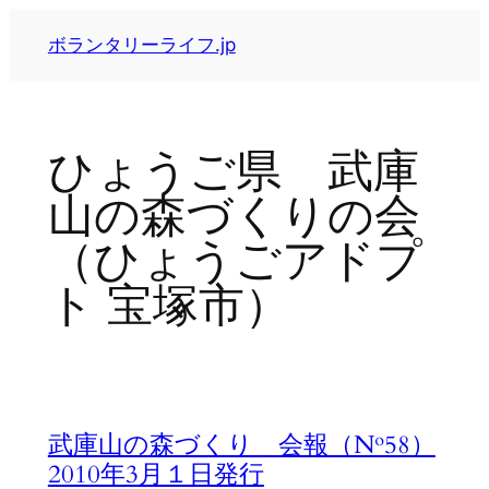
内
ボランタリーライフ.jp
容
を
ス
キ
ひょうご県 武庫
ッ
プ
山の森づくりの会
（ひょうごアドプ
ト 宝塚市）
武庫山の森づくり 会報（№58）
2010年3月１日発行