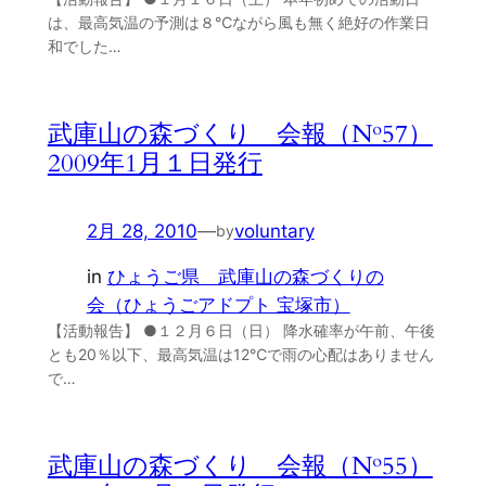
は、最高気温の予測は８℃ながら風も無く絶好の作業日
和でした…
武庫山の森づくり 会報（№57）
2009年1月１日発行
2月 28, 2010
—
voluntary
by
in
ひょうご県 武庫山の森づくりの
会（ひょうごアドプト 宝塚市）
【活動報告】 ●１２月６日（日） 降水確率が午前、午後
とも20％以下、最高気温は12℃で雨の心配はありません
で…
武庫山の森づくり 会報（№55）