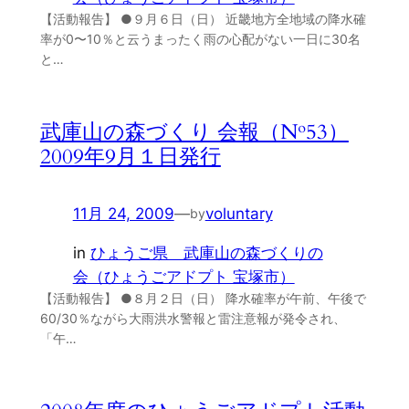
【活動報告】 ●９月６日（日） 近畿地方全地域の降水確
率が0〜10％と云うまったく雨の心配がない一日に30名
と…
武庫山の森づくり 会報（№53）
2009年9月１日発行
11月 24, 2009
—
voluntary
by
in
ひょうご県 武庫山の森づくりの
会（ひょうごアドプト 宝塚市）
【活動報告】 ●８月２日（日） 降水確率が午前、午後で
60/30％ながら大雨洪水警報と雷注意報が発令され、
「午…