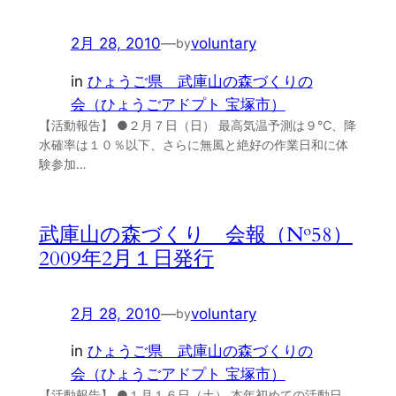
2月 28, 2010
—
voluntary
by
in
ひょうご県 武庫山の森づくりの
会（ひょうごアドプト 宝塚市）
【活動報告】 ●２月７日（日） 最高気温予測は９℃、降
水確率は１０％以下、さらに無風と絶好の作業日和に体
験参加…
武庫山の森づくり 会報（№58）
2009年2月１日発行
2月 28, 2010
—
voluntary
by
in
ひょうご県 武庫山の森づくりの
会（ひょうごアドプト 宝塚市）
【活動報告】 ●１月１６日（土） 本年初めての活動日