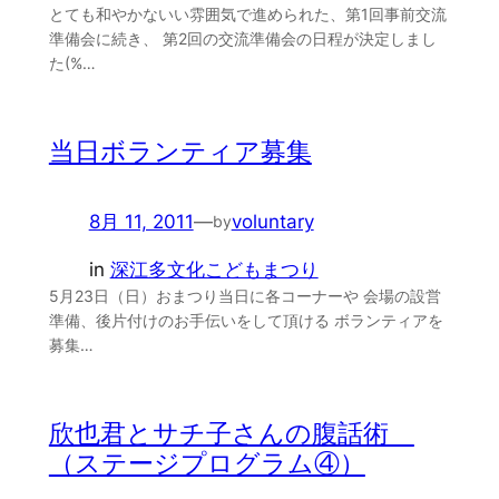
とても和やかないい雰囲気で進められた、第1回事前交流
準備会に続き、 第2回の交流準備会の日程が決定しまし
た(%…
当日ボランティア募集
8月 11, 2011
—
voluntary
by
in
深江多文化こどもまつり
5月23日（日）おまつり当日に各コーナーや 会場の設営
準備、後片付けのお手伝いをして頂ける ボランティアを
募集…
欣也君とサチ子さんの腹話術
（ステージプログラム④）