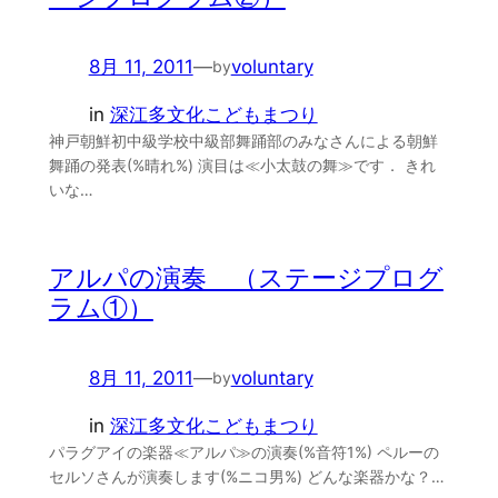
8月 11, 2011
—
voluntary
by
in
深江多文化こどもまつり
神戸朝鮮初中級学校中級部舞踊部のみなさんによる朝鮮
舞踊の発表(%晴れ%) 演目は≪小太鼓の舞≫です． きれ
いな…
アルパの演奏 （ステージプログ
ラム①）
8月 11, 2011
—
voluntary
by
in
深江多文化こどもまつり
パラグアイの楽器≪アルパ≫の演奏(%音符1%) ペルーの
セルソさんが演奏します(%ニコ男%) どんな楽器かな？…