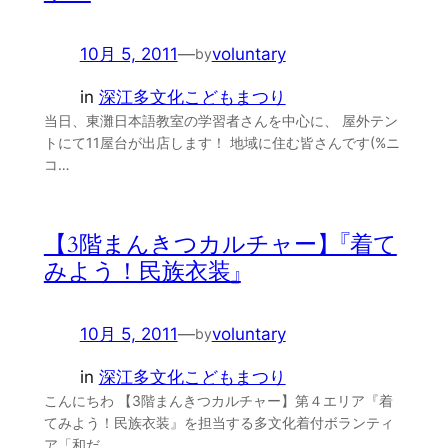
10月 5, 2011
—
voluntary
by
in
深江多文化こどもまつり
当日、東灘日本語教室の学習者さんを中心に、 屋外テン
トにて11屋台が出店します！ 地域に住む皆さんです(%ニ
コ…
【3階まんきつカルチャー】『着て
みよう！民族衣装』
10月 5, 2011
—
voluntary
by
in
深江多文化こどもまつり
こんにちわ 【3階まんきつカルチャー】第４エリア『着
てみよう！民族衣装』を担当する多文化着付ボランティ
ア「和だ…