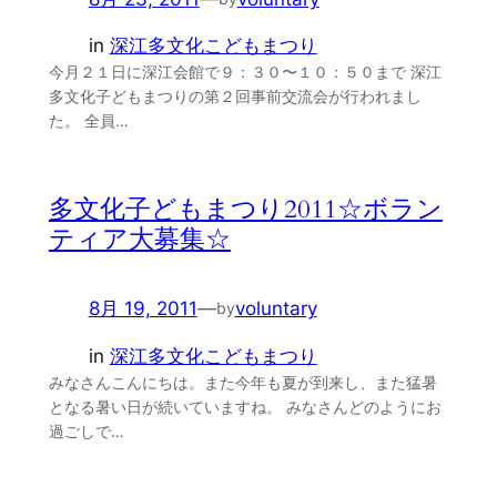
in
深江多文化こどもまつり
今月２１日に深江会館で９：３０〜１０：５０まで 深江
多文化子どもまつりの第２回事前交流会が行われまし
た。 全員…
多文化子どもまつり2011☆ボラン
ティア大募集☆
8月 19, 2011
—
voluntary
by
in
深江多文化こどもまつり
みなさんこんにちは。また今年も夏が到来し、また猛暑
となる暑い日が続いていますね。 みなさんどのようにお
過ごしで…