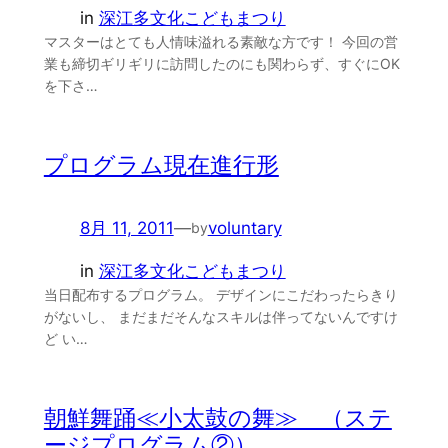
in
深江多文化こどもまつり
マスターはとても人情味溢れる素敵な方です！ 今回の営
業も締切ギリギリに訪問したのにも関わらず、すぐにOK
を下さ…
プログラム現在進行形
8月 11, 2011
—
voluntary
by
in
深江多文化こどもまつり
当日配布するプログラム。 デザインにこだわったらきり
がないし、 まだまだそんなスキルは伴ってないんですけ
ど い…
朝鮮舞踊≪小太鼓の舞≫ （ステ
ージプログラム②）