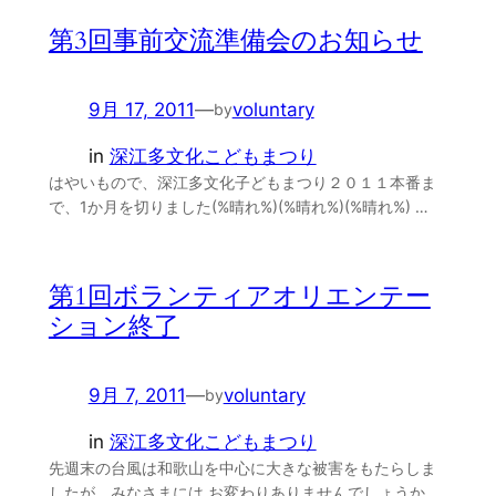
第3回事前交流準備会のお知らせ
9月 17, 2011
—
voluntary
by
in
深江多文化こどもまつり
はやいもので、深江多文化子どもまつり２０１１本番ま
で、1か月を切りました(%晴れ%)(%晴れ%)(%晴れ%) …
第1回ボランティアオリエンテー
ション終了
9月 7, 2011
—
voluntary
by
in
深江多文化こどもまつり
先週末の台風は和歌山を中心に大きな被害をもたらしま
したが、みなさまには お変わりありませんでしょうか。