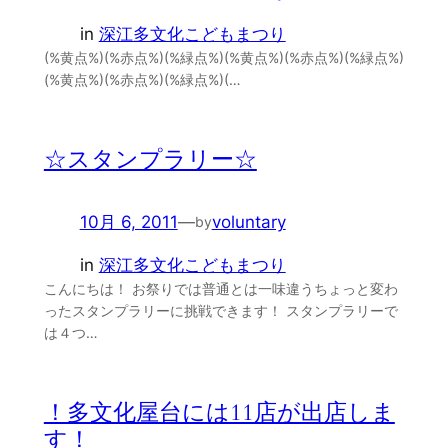
in
深江多文化こどもまつり
(%黄点%)(%赤点%)(%緑点%)(%黄点%)(%赤点%)(%緑点%)
(%黄点%)(%赤点%)(%緑点%)(…
☆スタンプラリー☆
10月 6, 2011
—
voluntary
by
in
深江多文化こどもまつり
こんにちは！ お祭りでは普通とは一味違うちょっと変わ
ったスタンプラリーに挑戦できます！ スタンプラリーで
は４つ…
！多文化屋台には11店が出店しま
す！