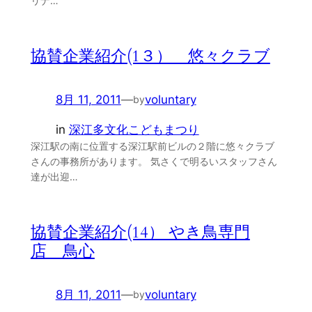
リナ…
協賛企業紹介(1３） 悠々クラブ
8月 11, 2011
—
voluntary
by
in
深江多文化こどもまつり
深江駅の南に位置する深江駅前ビルの２階に悠々クラブ
さんの事務所があります。 気さくで明るいスタッフさん
達が出迎…
協賛企業紹介(14） やき鳥専門
店 鳥心
8月 11, 2011
—
voluntary
by