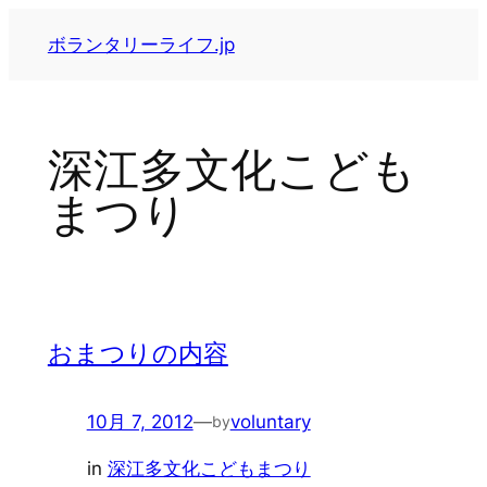
内
ボランタリーライフ.jp
容
を
ス
キ
深江多文化こども
ッ
プ
まつり
おまつりの内容
10月 7, 2012
—
voluntary
by
in
深江多文化こどもまつり