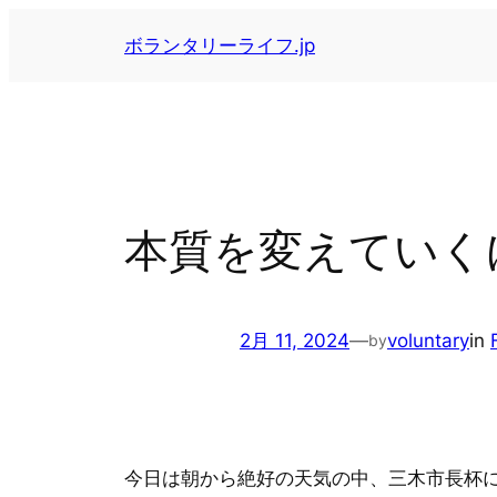
内
ボランタリーライフ.jp
容
を
ス
キ
ッ
プ
本質を変えていく
2月 11, 2024
—
voluntary
in
by
今日は朝から絶好の天気の中、三木市長杯