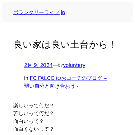
内
ボランタリーライフ.jp
容
を
ス
キ
良い家は良い土台から！
ッ
プ
2月 9, 2024
—
voluntary
by
in
FC FALCO ゆおコーチのブログ ~
弱い自分と向き合おう~
楽しいって何だ？
苦しいって何だ？
面白いって？
面白くないって？