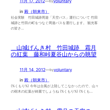
11月 17, 2012
—
voluntary
by
in
殿（朝来市）
社会実験 竹田城跡周遊「天空バス」運行について 竹田
城跡と竹田の町をつなぐ周遊バスを運行します。 観光客
の皆さ…
＿山城げんき村 竹田城跡 霜月
の紅葉 藤和峠夏谷山からの眺望
11月 14, 2012
—
voluntary
by
in
殿（朝来市）
(%くもり%) 今年は台風が上陸してこなかったので、山々
の樹木の紅葉が綺麗でしょうね (%くもり%) (%くも…