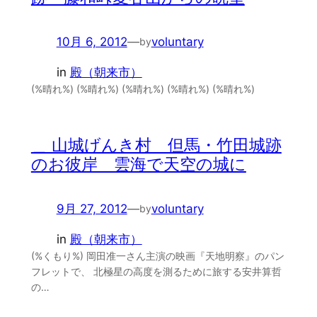
10月 6, 2012
—
voluntary
by
in
殿（朝来市）
(%晴れ%) (%晴れ%) (%晴れ%) (%晴れ%) (%晴れ%)
＿ 山城げんき村 但馬・竹田城跡
のお彼岸 雲海で天空の城に
9月 27, 2012
—
voluntary
by
in
殿（朝来市）
(%くもり%) 岡田准一さん主演の映画『天地明察』のパン
フレットで、 北極星の高度を測るために旅する安井算哲
の…