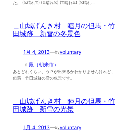
た。 (%晴れ%) (%晴れ%) (%晴れ%) (%晴れ…
＿山城げんき村 睦月の但馬・竹
田城跡 新雪の冬景色
1月 4, 2013
—
voluntary
by
in
殿（朝来市）
あとどれくらい、うＰが出来るかわかりませんけれど、
但馬・竹田城跡の雪の叙景です。
＿山城げんき村 睦月の但馬・竹
田城跡 新雪の光景
1月 4, 2013
—
voluntary
by