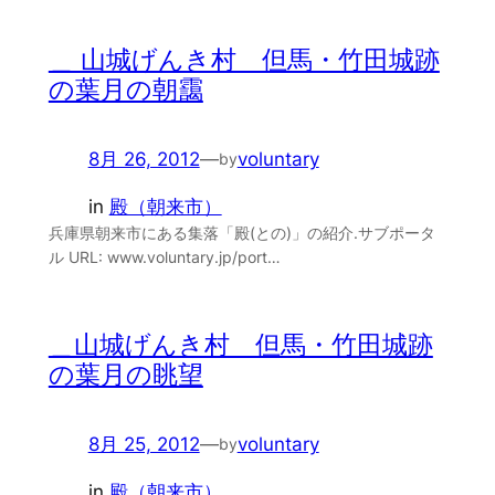
＿ 山城げんき村 但馬・竹田城跡
の葉月の朝靄
8月 26, 2012
—
voluntary
by
in
殿（朝来市）
兵庫県朝来市にある集落「殿(との)」の紹介.サブポータ
ル URL: www.voluntary.jp/port…
＿山城げんき村 但馬・竹田城跡
の葉月の眺望
8月 25, 2012
—
voluntary
by
in
殿（朝来市）