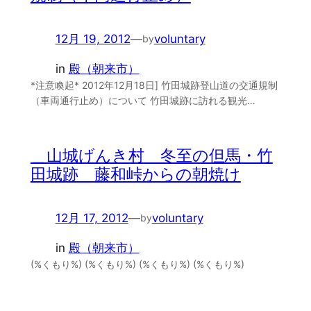
12月 19, 2012
—
voluntary
by
in
殿（朝来市）
*注意喚起* 2012年12月18日] 竹田城跡登山道の交通規制
（車両通行止め）について 竹田城跡に訪れる観光…
＿山城げんき村 冬至の但馬・竹
田城跡 藤和峠からの朝焼け
12月 17, 2012
—
voluntary
by
in
殿（朝来市）
(%くもり%) (%くもり%) (%くもり%) (%くもり%)