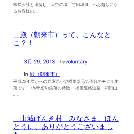
株式会社と連携し、天空の城「竹田城跡」へお越しにな
るお客様の…
＿殿（朝来市）って、こんなと
こ？！
3月 29, 2013
—
voluntary
by
in
殿（朝来市）
平成22年度からの兵庫県小規模集落元気作戦のモデル集
落です。 (%青点%)集落の特徴： 播但連絡道路「和田山
J…
＿山城げんき村 みなさま、ほん
とうに、ありがとうございまし