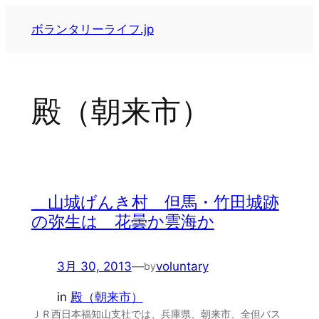
内
ボランタリーライフ.jp
容
を
ス
キ
殿（朝来市）
ッ
プ
＿山城げんき村 但馬・竹田城跡
の弥生は 花曇か雲海か
3月 30, 2013
—
voluntary
by
in
殿（朝来市）
ＪＲ西日本福知山支社では、兵庫県、朝来市、全但バス