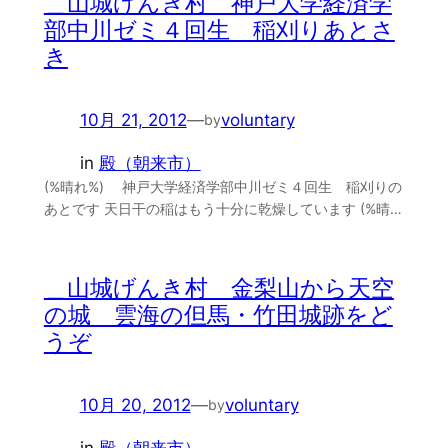
＿山城げんき村 神戸大学経済学
部中川ゼミ４回生 稲刈りあとさ
き
10月 21, 2012
—
voluntary
by
in
殿（朝来市）
(%晴れ%) 神戸大学経済学部中川ゼミ４回生 稲刈りの
あとです 天日干の稲はもう十分に乾燥しています (%晴…
＿山城げんき村 金梨山から天空
の城 雲海の但馬・竹田城跡をど
うぞ
10月 20, 2012
—
voluntary
by