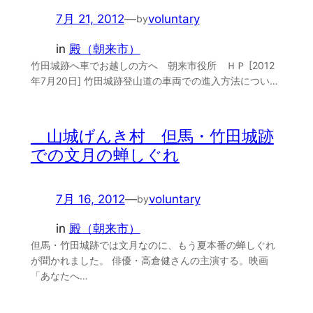
7月 21, 2012
—
voluntary
by
in
殿（朝来市）
竹田城跡へ車でお越しの方へ 朝来市役所 ＨＰ [2012
年7月20日] 竹田城跡登山道の車両での進入方法につい…
＿山城げんき村 但馬・竹田城跡
での文月の蝉しぐれ
7月 16, 2012
—
voluntary
by
in
殿（朝来市）
但馬・竹田城跡では文月なのに、もう夏本番の蝉しぐれ
が聞かれました。 俳優・高倉健さんの主演する。映画
「あなたへ…