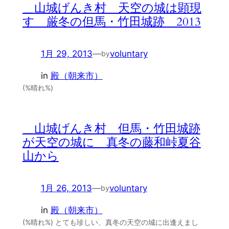
＿山城げんき村 天空の城は顕現
す 厳冬の但馬・竹田城跡 2013
1月 29, 2013
—
voluntary
by
in
殿（朝来市）
(%晴れ%)
＿山城げんき村 但馬・竹田城跡
が天空の城に 真冬の藤和峠夏谷
山から
1月 26, 2013
—
voluntary
by
in
殿（朝来市）
(%晴れ%) とても珍しい、真冬の天空の城に出逢えまし