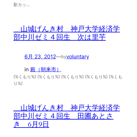
影カッ…
＿山城げんき村 神戸大学経済学
部中川ゼミ４回生 次は里芋
6月 23, 2012
—
voluntary
by
in
殿（朝来市）
(%くもり%) (%くもり%) (%くもり%) (%くもり%) (%くも
り%)
＿山城げんき村 神戸大学経済学
部中川ゼミ４回生 田圃あとさ
き 6月9日