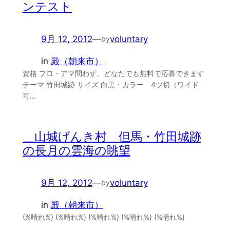
ンテスト
9月 12, 2012
—
voluntary
by
in
殿（朝来市）
資格 プロ・アマ問わず、どなたでも無料で応募できます
テーマ 竹田城跡 サイズ 白黒・カラー 4ツ切（ワイド
可…
＿山城げんき村 但馬・竹田城跡
の長月の雲海の眺望
9月 12, 2012
—
voluntary
by
in
殿（朝来市）
(%晴れ%) (%晴れ%) (%晴れ%) (%晴れ%) (%晴れ%)