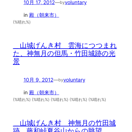
10月 17, 2012
—
voluntary
by
in
殿（朝来市）
(%晴れ%)
＿山城げんき村 雲海につつまれ
た、神無月の但馬・竹田城跡の光
景
10月 9, 2012
—
voluntary
by
in
殿（朝来市）
(%晴れ%) (%晴れ%) (%晴れ%) (%晴れ%) (%晴れ%)
＿山城げんき村 神無月の竹田城
跡 藤和峠夏谷山からの眺望