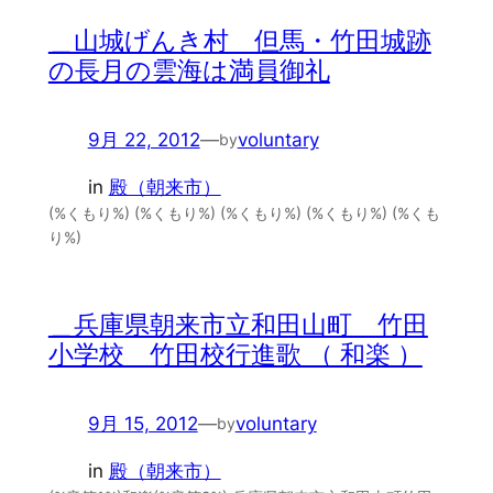
＿山城げんき村 但馬・竹田城跡
の長月の雲海は満員御礼
9月 22, 2012
—
voluntary
by
in
殿（朝来市）
(%くもり%) (%くもり%) (%くもり%) (%くもり%) (%くも
り%)
＿兵庫県朝来市立和田山町 竹田
小学校 竹田校行進歌 （ 和楽 ）
9月 15, 2012
—
voluntary
by
in
殿（朝来市）