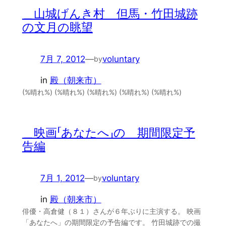
＿山城げんき村 但馬・竹田城跡
の文月の眺望
7月 7, 2012
—
voluntary
by
in
殿（朝来市）
(%晴れ%) (%晴れ%) (%晴れ%) (%晴れ%) (%晴れ%)
＿映画「あなたへ」の 期間限定予
告編
7月 1, 2012
—
voluntary
by
in
殿（朝来市）
俳優・高倉健（８１）さんが６年ぶりに主演する。 映画
「あなたへ」の期間限定の予告編です。 竹田城跡での撮