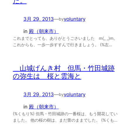
た。
3月 29, 2013
—
voluntary
by
in
殿（朝来市）
これまでとっても、ありがとうごさいました m(_ _)m。
これからも、一歩一歩すすんで行きましょう。 (%左…
＿山城げんき村 但馬・竹田城跡
の弥生は 桜と雲海と
3月 29, 2013
—
voluntary
by
in
殿（朝来市）
(%くもり%) 但馬・竹田城跡の一番桜は、もう開花してい
ました。 他の桜の樹は、まだ蕾のままでした。 (%くも…