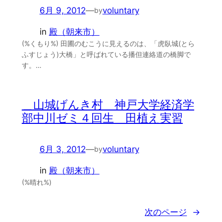
6月 9, 2012
—
voluntary
by
in
殿（朝来市）
(%くもり%) 田圃のむこうに見えるのは、「虎臥城(とら
ふすじょう)大橋」と呼ばれている播但連絡道の橋脚で
す。…
＿山城げんき村 神戸大学経済学
部中川ゼミ４回生 田植え実習
6月 3, 2012
—
voluntary
by
in
殿（朝来市）
(%晴れ%)
次のページ
→