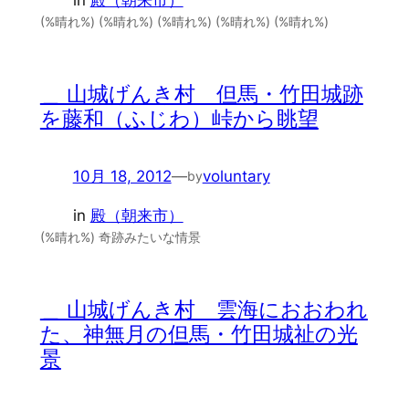
in
殿（朝来市）
(%晴れ%) (%晴れ%) (%晴れ%) (%晴れ%) (%晴れ%)
＿ 山城げんき村 但馬・竹田城跡
を藤和（ふじわ）峠から眺望
10月 18, 2012
—
voluntary
by
in
殿（朝来市）
(%晴れ%) 奇跡みたいな情景
＿ 山城げんき村 雲海におおわれ
た、神無月の但馬・竹田城祉の光
景