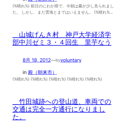
(%晴れ%) 前日のにわか雨で、今朝は霧が少し見られまし
た。 しかし、まだ雲海とまではいえません。 (%晴れ%…
＿山城げんき村 神戸大学経済学
部中川ゼミ３・４回生 里芋なう
8月 18, 2012
—
voluntary
by
in
殿（朝来市）
(%晴れ%) (%晴れ%) (%晴れ%) (%晴れ%) (%晴れ%)
＿竹田城跡への登山道、車両での
交通は完全一方通行になりまし
た。