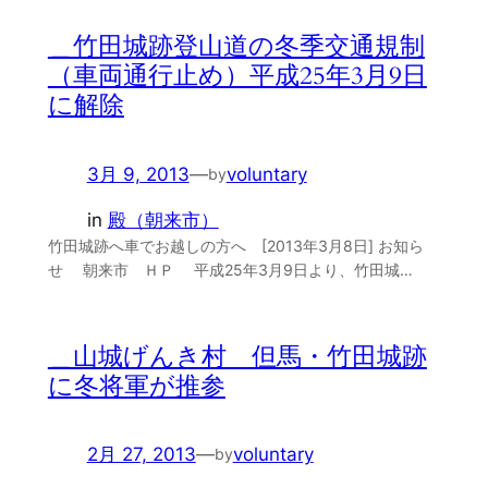
＿竹田城跡登山道の冬季交通規制
（車両通行止め）平成25年3月9日
に解除
3月 9, 2013
—
voluntary
by
in
殿（朝来市）
竹田城跡へ車でお越しの方へ [2013年3月8日] お知ら
せ 朝来市 ＨＰ 平成25年3月9日より、竹田城…
＿山城げんき村 但馬・竹田城跡
に冬将軍が推参
2月 27, 2013
—
voluntary
by