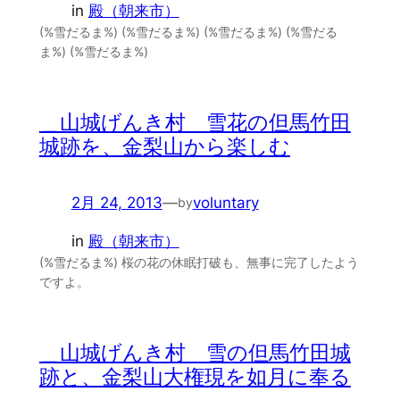
in
殿（朝来市）
(%雪だるま%) (%雪だるま%) (%雪だるま%) (%雪だる
ま%) (%雪だるま%)
＿山城げんき村 雪花の但馬竹田
城跡を、金梨山から楽しむ
2月 24, 2013
—
voluntary
by
in
殿（朝来市）
(%雪だるま%) 桜の花の休眠打破も、無事に完了したよう
ですよ。
＿山城げんき村 雪の但馬竹田城
跡と、金梨山大権現を如月に奉る