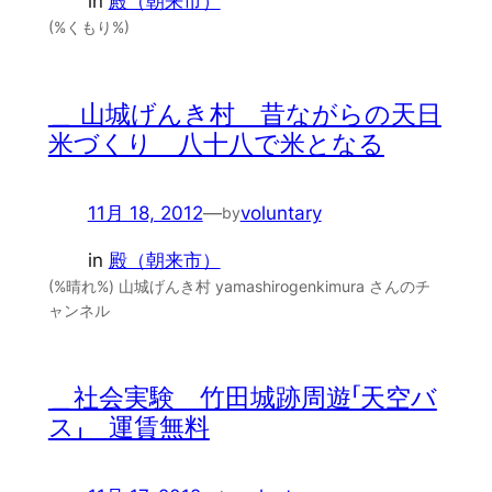
in
殿（朝来市）
(%くもり%)
＿ 山城げんき村 昔ながらの天日
米づくり 八十八で米となる
11月 18, 2012
—
voluntary
by
in
殿（朝来市）
(%晴れ%) 山城げんき村 yamashirogenkimura さんのチ
ャンネル
＿社会実験 竹田城跡周遊「天空バ
ス」 運賃無料