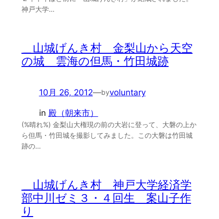
神戸大学…
＿山城げんき村 金梨山から天空
の城 雲海の但馬・竹田城跡
10月 26, 2012
—
voluntary
by
in
殿（朝来市）
(%晴れ%) 金梨山大権現の前の大岩に登って、大磐の上か
ら但馬・竹田城を撮影してみました。この大磐は竹田城
跡の…
＿山城げんき村 神戸大学経済学
部中川ゼミ３・４回生 案山子作
り