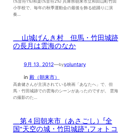
(%音符1%)和楽(%音符2%) 兵庫県朝来市立和田山町竹田
小学校で、毎年の秋季運動会の最後を飾る総踊りに演
奏…
＿ 山城げんき村 但馬・竹田城跡
の長月は雲海のなか
9月 13, 2012
—
voluntary
by
in
殿（朝来市）
高倉健さんが主演されている映画「あなたへ」で、但
馬・竹田城跡での雲海のシーンがあったのですが。 雲海
の撮影のた…
＿第４回朝来市（あさごし）「全
国“天空の城・竹田城跡”」フォトコ