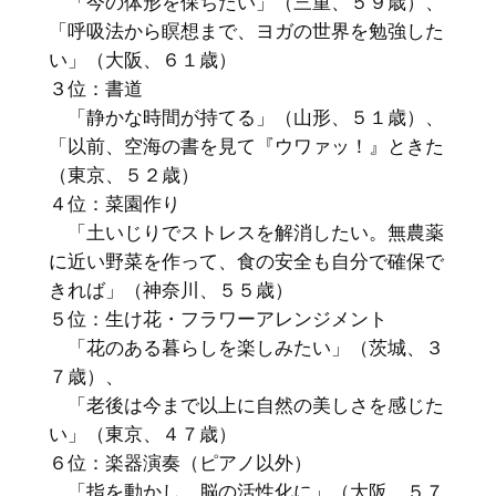
「今の体形を保ちたい」（三重、５９歳）、
「呼吸法から瞑想まで、ヨガの世界を勉強した
い」（大阪、６１歳）
３位：書道
「静かな時間が持てる」（山形、５１歳）、
「以前、空海の書を見て『ウワァッ！』ときた
（東京、５２歳）
４位：菜園作り
「土いじりでストレスを解消したい。無農薬
に近い野菜を作って、食の安全も自分で確保で
きれば」（神奈川、５５歳）
５位：生け花・フラワーアレンジメント
「花のある暮らしを楽しみたい」（茨城、３
７歳）、
「老後は今まで以上に自然の美しさを感じた
い」（東京、４７歳）
６位：楽器演奏（ピアノ以外）
「指を動かし、脳の活性化に」（大阪、５７