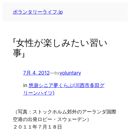
内
ボランタリーライフ.jp
容
を
ス
キ
「女性が楽しみたい習い
ッ
事」
プ
7月 4, 2012
—
voluntary
by
in
悠遊シニア夢くらぶ(川西市多田グ
リーンハイツ)
（写真：ストックホルム郊外のアーランダ国際
空港の出発ロビー・スウェーデン）
２０１１年７月１８日