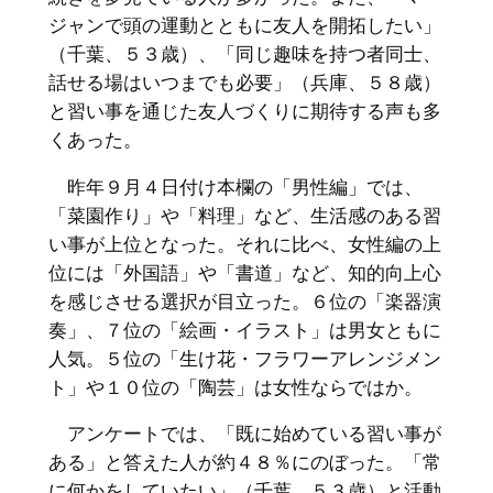
ジャンで頭の運動とともに友人を開拓したい」
（千葉、５３歳）、「同じ趣味を持つ者同士、
話せる場はいつまでも必要」（兵庫、５８歳）
と習い事を通じた友人づくりに期待する声も多
くあった。
昨年９月４日付け本欄の「男性編」では、
「菜園作り」や「料理」など、生活感のある習
い事が上位となった。それに比べ、女性編の上
位には「外国語」や「書道」など、知的向上心
を感じさせる選択が目立った。６位の「楽器演
奏」、７位の「絵画・イラスト」は男女ともに
人気。５位の「生け花・フラワーアレンジメン
ト」や１０位の「陶芸」は女性ならではか。
アンケートでは、「既に始めている習い事が
ある」と答えた人が約４８％にのぼった。「常
に何かをしていたい」（千葉、５３歳）と活動