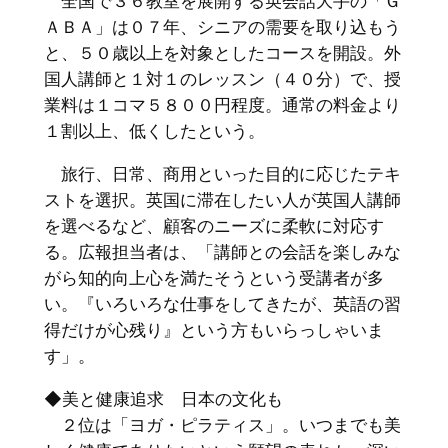
全国で３６教室を展開する英会話大手の「Ｇ
ＡＢＡ」は０７年、シニアの需要を取り込もう
と、５０歳以上を対象としたコースを開設。外
国人講師と１対１のレッスン（４０分）で、授
業料は１コマ５８００円程度。通常の料金より
１割以上、低くしたという。
旅行、日常、商用といった目的に応じたテキ
ストを選択。英国に滞在したい人が英国人講師
を選べるなど、顧客のニーズに柔軟に対応す
る。広報担当者は、「講師との会話を楽しみな
がら知的向上心を満たそうという受講者が多
い。『いろいろな仕事をしてきたが、英語の習
得だけが心残り』という方もいらっしゃいま
す」。
◆美と健康追求 日本の文化も
２位は「ヨガ・ピラティス」。いつまでも美