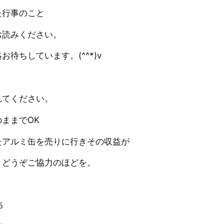
た行事のこと
お読みください。
待ちしています。(^^*)v
れてください。
ままでOK
たアルミ缶を売りに行きその収益が
、どうぞご協力のほどを。
５