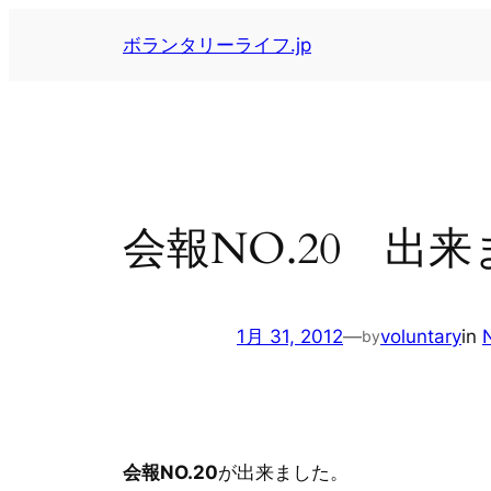
内
ボランタリーライフ.jp
容
を
ス
キ
ッ
プ
会報NO.20 出
1月 31, 2012
—
voluntary
in
by
会報NO.20
が出来ました。