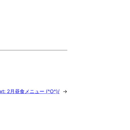
xt:
2月昼食メニュー (^O^)/
→