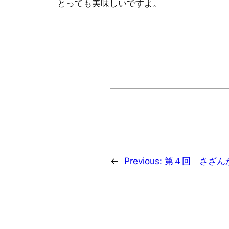
とっても美味しいですよ。
←
Previous:
第４回 さざん