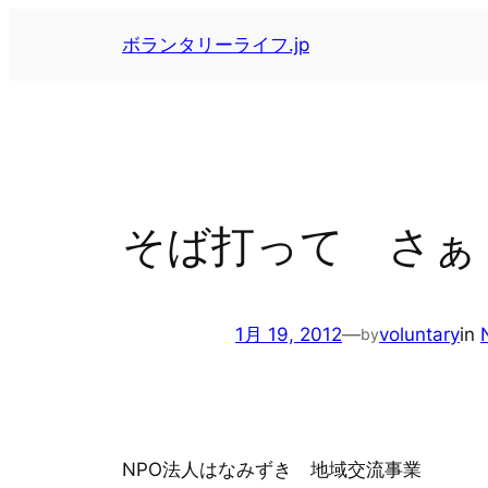
内
ボランタリーライフ.jp
容
を
ス
キ
ッ
プ
そば打って さぁ
1月 19, 2012
—
voluntary
in
by
NPO法人はなみずき 地域交流事業