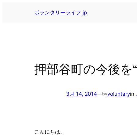
内
ボランタリーライフ.jp
容
を
ス
キ
ッ
プ
押部谷町の今後を“
3月 14, 2014
—
voluntary
in
by
こんにちは。