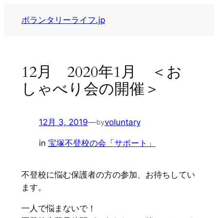
内
ボランタリーライフ.jp
容
を
ス
キ
12月 2020年1月 ＜お
ッ
しゃべり会の開催＞
プ
12月 3, 2019
—
voluntary
by
in
宝塚不登校の会「サポート」
不登校に悩む保護者の方の参加、お待ちしてい
ます。
一人で悩まないで！