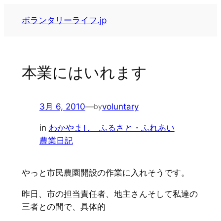
内
ボランタリーライフ.jp
容
を
ス
キ
本業にはいれます
ッ
プ
3月 6, 2010
—
voluntary
by
in
わかやまし ふるさと・ふれあい
農業日記
やっと市民農園開設の作業に入れそうです。
昨日、市の担当責任者、地主さんそして私達の
三者との間で、具体的