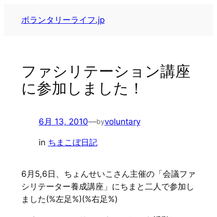
内
ボランタリーライフ.jp
容
を
ス
キ
ファシリテーション講座
ッ
に参加しました！
プ
6月 13, 2010
—
voluntary
by
in
ちまこぼ日記
6月5,6日、ちょんせいこさん主催の「会議ファ
シリテーター養成講座」にちまと二人で参加し
ました(%左足%)(%右足%)