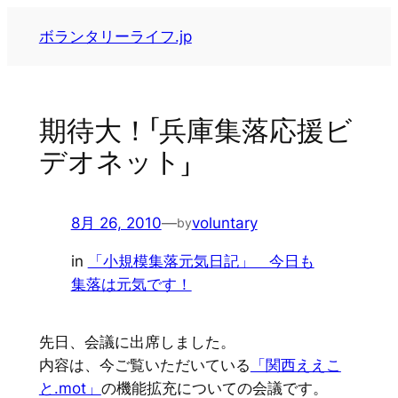
内
ボランタリーライフ.jp
容
を
ス
キ
期待大！「兵庫集落応援ビ
ッ
デオネット」
プ
8月 26, 2010
—
voluntary
by
in
「小規模集落元気日記」 今日も
集落は元気です！
先日、会議に出席しました。
内容は、今ご覧いただいている
「関西ええこ
と.mot」
の機能拡充についての会議です。