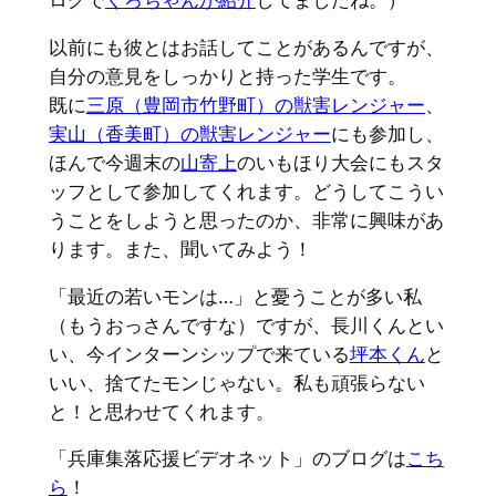
以前にも彼とはお話してことがあるんですが、
自分の意見をしっかりと持った学生です。
既に
三原（豊岡市竹野町）の獣害レンジャー
、
実山（香美町）の獣害レンジャー
にも参加し、
ほんで今週末の
山寄上
のいもほり大会にもスタ
ッフとして参加してくれます。どうしてこうい
うことをしようと思ったのか、非常に興味があ
ります。また、聞いてみよう！
「最近の若いモンは…」と憂うことが多い私
（もうおっさんですな）ですが、長川くんとい
い、今インターンシップで来ている
坪本くん
と
いい、捨てたモンじゃない。私も頑張らない
と！と思わせてくれます。
「兵庫集落応援ビデオネット」のブログは
こち
ら
！