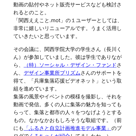
動画の貼付やネット販売サービスなども検討さ
れるとのこと。
「関西ええこと.mot」の１ユーザーとしては、
非常に嬉しいリニューアルです。うまく活用し
ていきたいと思っています。
その会議に、関西学院大学の学生さん（長川く
ん）が参加していました。彼は学生でありなが
ら、
（特）ソーシャル・デザイン・ファンド
さ
ん、
デザイン事業所プリズム
さんのサポートを
得て、「兵庫集落応援ビデオネット」という取
組を進めています。
集落の風景やイベントの模様を撮影し、それを
動画で発信。多くの人に集落の魅力を知っても
らって、集落と都市の人々をつなげようとする
もの。なかなかおもしろそうな取組です。（前
にも
「ふるさと自立計画推進モデル事業」
のブ
ログで
くろちゃんが紹介
してましたね。）