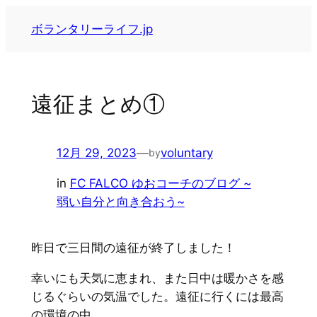
内
ボランタリーライフ.jp
容
を
ス
キ
遠征まとめ①
ッ
プ
12月 29, 2023
—
voluntary
by
in
FC FALCO ゆおコーチのブログ ~
弱い自分と向き合おう~
昨日で三日間の遠征が終了しました！
幸いにも天気に恵まれ、また日中は暖かさを感
じるぐらいの気温でした。遠征に行くには最高
の環境の中、、、