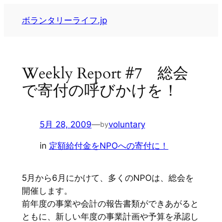
内
ボランタリーライフ.jp
容
を
ス
キ
Weekly Report #7 総会
ッ
で寄付の呼びかけを！
プ
5月 28, 2009
—
voluntary
by
in
定額給付金をNPOへの寄付に！
5月から6月にかけて、多くのNPOは、総会を
開催します。
前年度の事業や会計の報告書類ができあがると
ともに、新しい年度の事業計画や予算を承認し