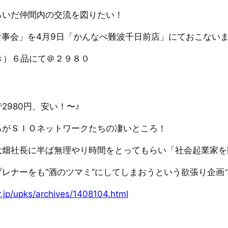
ろいだ仲間内の交流を図りたい！
.お食事会」を4月9日「かんなべ難波千日前店」にておこない
き）６品にて＠２９８０
980円、安い！〜♪
ろがＳＩＯネットワークたちの凄いところ！
大畑社長に半ば無理やり時間をとってもらい「社会起業家を
レナーをも”酒のツマミ”にしてしまおうという欲張り企画
or.jp/upks/archives/1408104.html