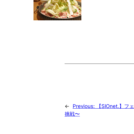
←
Previous:
【SIOnet.
挑戦〜