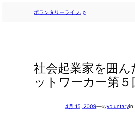
内
ボランタリーライフ.jp
容
を
ス
キ
ッ
プ
社会起業家を囲ん
ットワーカー第５
4月 15, 2009
—
voluntary
in
by