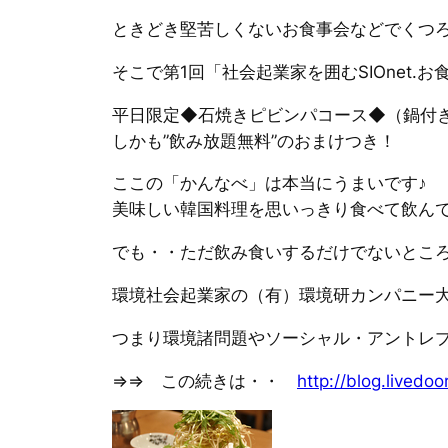
ときどき堅苦しくないお食事会などでくつ
そこで第1回「社会起業家を囲むSIOnet
平日限定◆石焼きピビンパコース◆（鍋付
しかも”飲み放題無料”のおまけつき！
ここの「かんなべ」は本当にうまいです♪
美味しい韓国料理を思いっきり食べて飲んで2
でも・・ただ飲み食いするだけでないとこ
環境社会起業家の（有）環境研カンパニー
つまり環境諸問題やソーシャル・アントレプ
⇒⇒ この続きは・・
http://blog.livedo