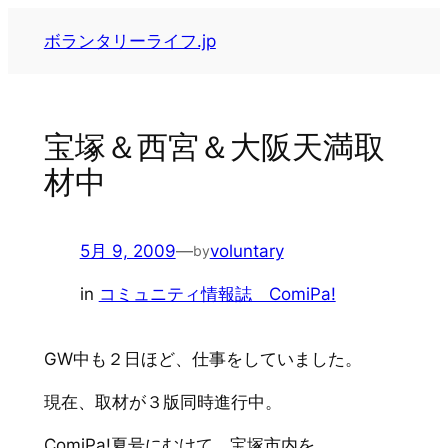
内
ボランタリーライフ.jp
容
を
ス
キ
宝塚＆西宮＆大阪天満取
ッ
材中
プ
5月 9, 2009
—
voluntary
by
in
コミュニティ情報誌 ComiPa!
GW中も２日ほど、仕事をしていました。
現在、取材が３版同時進行中。
ComiPa!夏号にむけて、宝塚市内を。