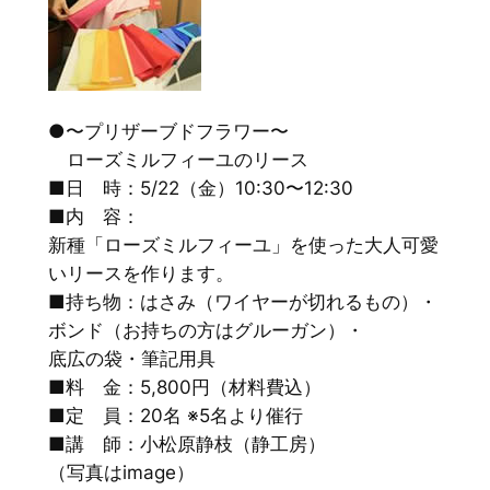
●〜プリザーブドフラワー〜
ローズミルフィーユのリース
■日 時：5/22（金）10:30〜12:30
■内 容：
新種「ローズミルフィーユ」を使った大人可愛
いリースを作ります。
■持ち物：はさみ（ワイヤーが切れるもの）・
ボンド（お持ちの方はグルーガン）・
底広の袋・筆記用具
■料 金：5,800円（材料費込）
■定 員：20名 ※5名より催行
■講 師：小松原静枝（静工房）
（写真はimage）