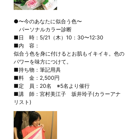
●〜今のあなたに似合う色〜
パーソナルカラー診断
■日 時：5/21（木）10：30〜12:30
■内 容：
似合う色を身に付けるとお肌もイキイキ。色の
パワーを味方につけて。
■持ち物：筆記用具
■料 金：2,500円
■定 員：20名 ※5名より催行
■講 師：宮村美江子 坂井玲子(カラーアナ
リスト)