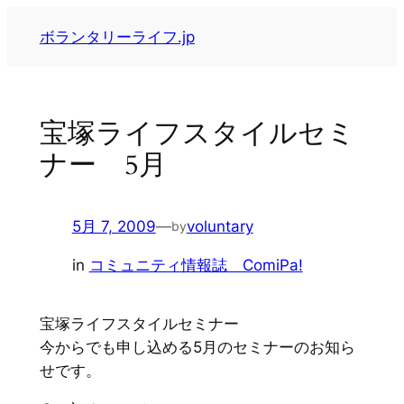
内
ボランタリーライフ.jp
容
を
ス
キ
宝塚ライフスタイルセミ
ッ
ナー 5月
プ
5月 7, 2009
—
voluntary
by
in
コミュニティ情報誌 ComiPa!
宝塚ライフスタイルセミナー
今からでも申し込める5月のセミナーのお知ら
せです。