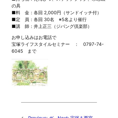
の具
■料 金：各回 2,000円（サンドイッチ付）
■定 員：各回 30名 ※5名より催行
■講 師：井上正三（ジパング倶楽部）
お申し込みはお電話で
宝塚ライフスタイルセミナー ： 0797-74-
6045 まで