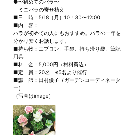
●〜初めてのバラ〜
ミニバラの寄せ植え
■日 時：5/18（月）10：30〜12:00
■内 容：
バラが初めての人にもおすすめ。バラの一年を
分かり安くお話します。
■持ち物：エプロン、手袋、持ち帰り袋、筆記
用具
■料 金：5,000円（材料費込）
■定 員：20名 ※5名より催行
■講 師：田村優子（ガーデンコーディネータ
ー）
（写真はimage）