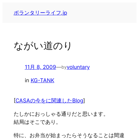
内
ボランタリーライフ.jp
容
を
ス
キ
ながい道のり
ッ
プ
11月 8, 2009
—
voluntary
by
in
KG-TANK
[
CASAの今をに関連したBlog
]
たしかにおっしゃる通りだと思います。
結局はそこであり。
特に、お弁当が始まったらそうなることは間違