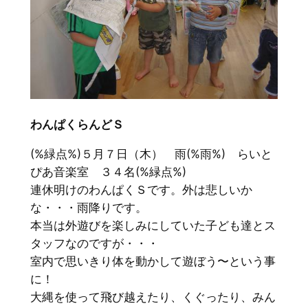
わんぱくらんどＳ
(%緑点%)５月７日（木） 雨(%雨%) らいと
ぴあ音楽室 ３４名(%緑点%)
連休明けのわんぱくＳです。外は悲しいか
な・・・雨降りです。
本当は外遊びを楽しみにしていた子ども達とス
タッフなのですが・・・
室内で思いきり体を動かして遊ぼう〜という事
に！
大縄を使って飛び越えたり、くぐったり、みん