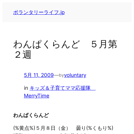
内
ボランタリーライフ.jp
容
を
ス
キ
わんぱくらんど ５月第
ッ
２週
プ
5月 11, 2009
—
voluntary
by
in
キッズ＆子育てママ応援隊
MerryTime
わんぱくらんど
(%黄点%)５月８日（金） 曇り(%くもり%)