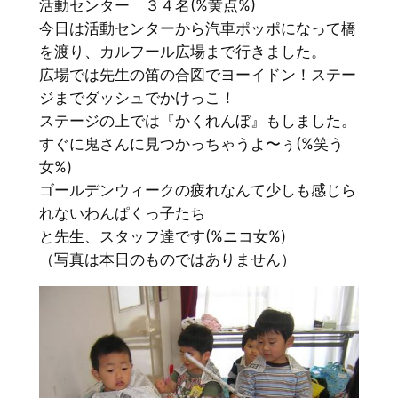
活動センター ３４名(%黄点%)
今日は活動センターから汽車ポッポになって橋
を渡り、カルフール広場まで行きました。
広場では先生の笛の合図でヨーイドン！ステー
ジまでダッシュでかけっこ！
ステージの上では『かくれんぼ』もしました。
すぐに鬼さんに見つかっちゃうよ〜ぅ(%笑う
女%)
ゴールデンウィークの疲れなんて少しも感じら
れないわんぱくっ子たち
と先生、スタッフ達です(%ニコ女%)
（写真は本日のものではありません）