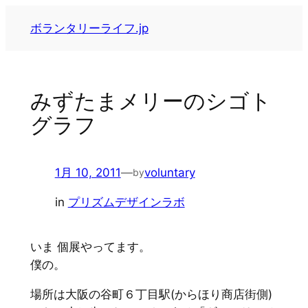
内
ボランタリーライフ.jp
容
を
ス
キ
みずたまメリーのシゴト
ッ
グラフ
プ
1月 10, 2011
—
voluntary
by
in
プリズムデザインラボ
いま 個展やってます。
僕の。
場所は大阪の谷町６丁目駅(からほり商店街側)