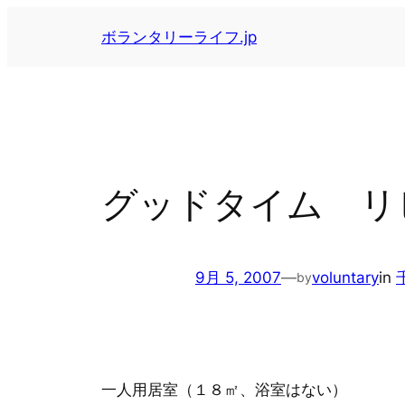
内
ボランタリーライフ.jp
容
を
ス
キ
ッ
プ
グッドタイム リ
9月 5, 2007
—
voluntary
in
by
一人用居室（１８㎡、浴室はない）