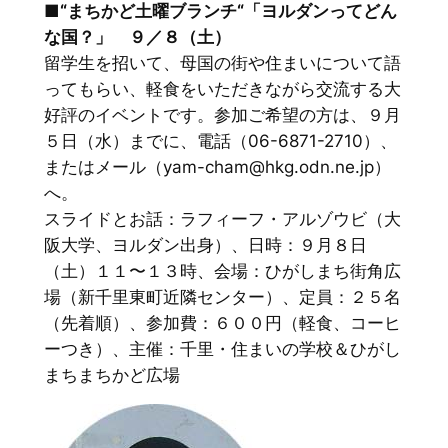
■“まちかど土曜ブランチ“「ヨルダンってどん
な国？」 ９／８（土）
留学生を招いて、母国の街や住まいについて語
ってもらい、軽食をいただきながら交流する大
好評のイベントです。参加ご希望の方は、９月
５日（水）までに、電話（06-6871-2710）、
またはメール（yam-cham@hkg.odn.ne.jp）
へ。
スライドとお話：ラフィーフ・アルゾウビ（大
阪大学、ヨルダン出身）、日時：９月８日
（土）１１〜１３時、会場：ひがしまち街角広
場（新千里東町近隣センター）、定員：２５名
（先着順）、参加費：６００円（軽食、コーヒ
ーつき）、主催：千里・住まいの学校＆ひがし
まちまちかど広場