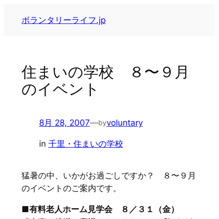
内
ボランタリーライフ.jp
容
を
ス
キ
住まいの学校 ８〜９月
ッ
のイベント
プ
8月 28, 2007
—
voluntary
by
in
千里・住まいの学校
猛暑の中、いかがお過ごしですか？ ８〜９月
のイベントのご案内です。
■有料老人ホーム見学会 ８／３１（金）