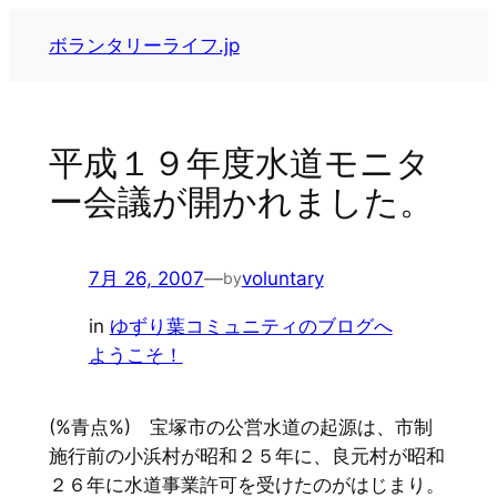
内
ボランタリーライフ.jp
容
を
ス
キ
平成１９年度水道モニタ
ッ
ー会議が開かれました。
プ
7月 26, 2007
—
voluntary
by
in
ゆずり葉コミュニティのブログへ
ようこそ！
(%青点%) 宝塚市の公営水道の起源は、市制
施行前の小浜村が昭和２５年に、良元村が昭和
２６年に水道事業許可を受けたのがはじまり。