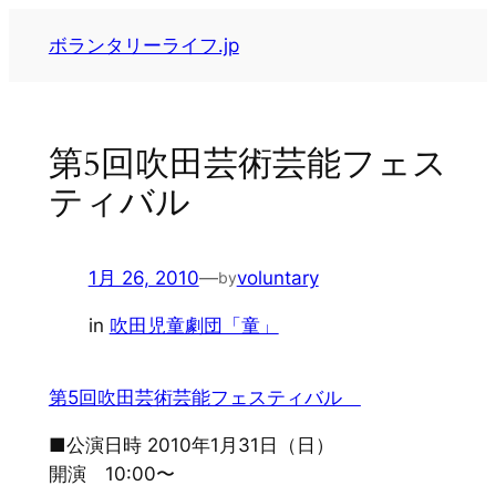
内
ボランタリーライフ.jp
容
を
ス
キ
第5回吹田芸術芸能フェス
ッ
ティバル
プ
1月 26, 2010
—
voluntary
by
in
吹田児童劇団「童」
第5回吹田芸術芸能フェスティバル
■公演日時 2010年1月31日（日）
開演 10:00〜