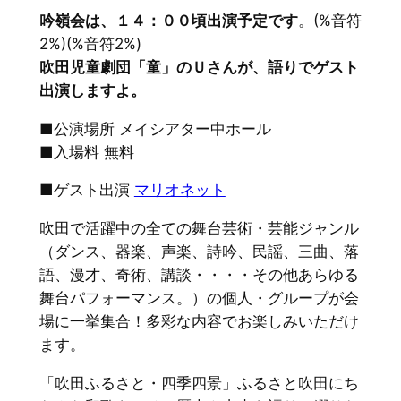
吟嶺会は、１４：００頃出演予定です
。(%音符
2%)(%音符2%)
吹田児童劇団「童」のＵさんが、語りでゲスト
出演しますよ。
■公演場所 メイシアター中ホール
■入場料 無料
■ゲスト出演
マリオネット
吹田で活躍中の全ての舞台芸術・芸能ジャンル
（ダンス、器楽、声楽、詩吟、民謡、三曲、落
語、漫才、奇術、講談・・・・その他あらゆる
舞台パフォーマンス。）の個人・グループが会
場に一挙集合！多彩な内容でお楽しみいただけ
ます。
「吹田ふるさと・四季四景」ふるさと吹田にち