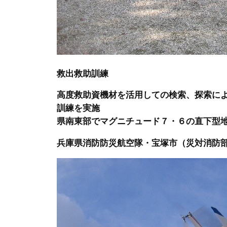
救出救助訓練
高度救助資機材を活用しての検索、探索に
訓練を実施
県南東部でマグニチュード７・６の直下型
兵庫県消防防災航空隊・宝塚市（災対消防