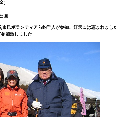
金）
公園
,市民ボランティアら約千人が参加、好天には恵まれまし
て参加致しました