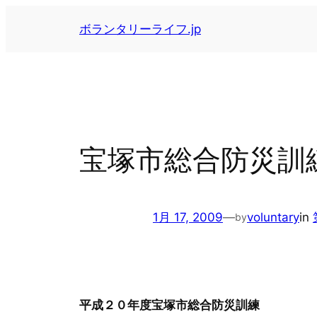
内
ボランタリーライフ.jp
容
を
ス
キ
ッ
プ
宝塚市総合防災訓
1月 17, 2009
—
voluntary
in
by
平成２０年度宝塚市総合防災訓練