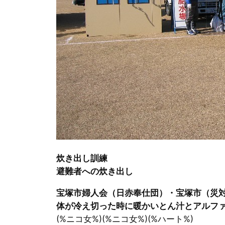
炊き出し訓練
避難者への炊き出し
宝塚市婦人会（日赤奉仕団）・宝塚市（災
体が冷え切った時に暖かいとん汁とアルフ
(%ニコ女%)(%ニコ女%)(%ハート%)