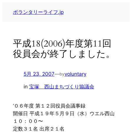
内
ボランタリーライフ.jp
容
を
ス
キ
平成18(2006)年度第11回
ッ
役員会が終了しました。
プ
5月 23, 2007
—
voluntary
by
in
宝塚 西山まちづくり協議会
‘０６年度 第１２回役員会議事録
開催日 平成１９年５月９日（水）ウエル西山
１０：００〜
定数３１名 出席２１名