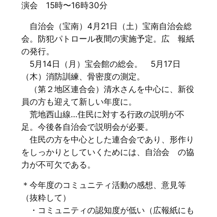
演会 15時〜16時30分
自治会（宝南）4月21日（土）宝南自治会総
会。防犯パトロール夜間の実施予定。広 報紙
の発行。
5月14日（月）宝会館の総会。 5月17日
（木）消防訓練、骨密度の測定。
（第２地区連合会）清水さんを中心に、新役
員の方も迎えて新しい年度に。
荒地西山線…住民に対する行政の説明が不
足。今後各自治会で説明会が必要。
住民の方を中心とした連合会であり、形作り
をしっかりとしていくためには、自治会 の協
力が不可欠である。
＊今年度のコミュニティ活動の感想、意見等
（抜粋して）
・コミュニティの認知度が低い（広報紙にも