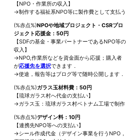
【NPO・作業所の収入】
→制作する福祉系NPO等に製作費として支払う
(%赤点%)
NPOや地域プロジェクト・CSRプロ
ジェクト応援金：50円
【SDFの基金・事業パートナーであるNPO等の
収入】
→NPO,作業所などを資金面から応援；購入者
が
応援先を選択
できます．
→使途，報告等はブログ等で随時公開します．
(%赤点%)
ガラス玉材料費：50円
【琉球ガラス村へ代金の支払い】
→ガラス玉：琉球ガラス村ベトナム工場で制作
(%赤点%)
デザイン料：10円
【連携先NPO等への支払い】
→シール作成代金（デザイン事業を行うNPO，