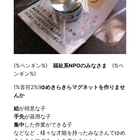
(%ペンギン%)
福祉系NPOのみなさま
(%ペ
ンギン%)
(%音符2%)
ゆめきらきらマグネットを作りませ
んか
絵
が得意な子
手先
が器用な子
集中
した作業ができる子
などなど，様々な才能を持ったみなさんでゆめ