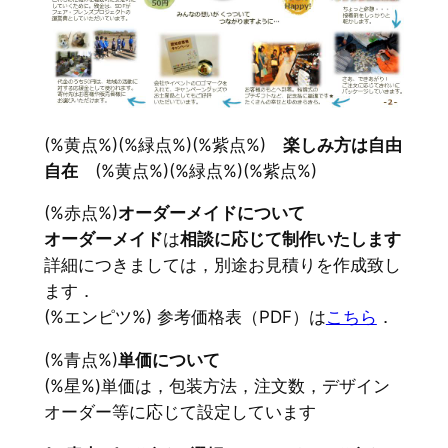
(%黄点%)(%緑点%)(%紫点%)
楽しみ方は自由
自在
(%黄点%)(%緑点%)(%紫点%)
(%赤点%)
オーダーメイドについて
オーダーメイド
は
相談に応じて制作いたします
詳細につきましては，別途お見積りを作成致し
ます．
(%エンピツ%) 参考価格表（PDF）は
こちら
．
(%青点%)
単価について
(%星%)単価は，包装方法，注文数，デザイン
オーダー等に応じて設定しています