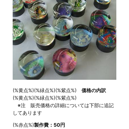
(%黄点%)(%緑点%)(%紫点%)
価格の内訳
(%黄点%)(%緑点%)(%紫点%)
※注 販売価格の詳細については下部に追記
してあります
(%赤点%)
製作費：50円