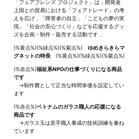
「フェアフレンズ プロジェクト」は，開発途
上国との貿易における「フェアトレード」の考
えを広げ，「障害者の自立」「こどもの夢の実
現」「社会の安心づくり」などを応援するグッ
ズを企画・制作・販売する活動です．
(%黄点%)(%緑点%)(%紫点%)
ゆめきらきらマ
グネットの特長
(%黄点%)(%緑点%)(%紫点%)
(%赤点%)
福祉系NPOの仕事づくりになる商品
です
→制作費として正当な時間単価を設定してい
ます
(%赤点%)
ベトナムのガラス職人の応援になる
商品です
→ガラス玉は若手職人養成の技術訓練を兼ね
ています