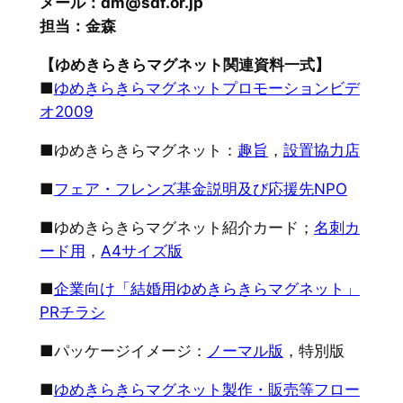
メール：dm@sdf.or.jp
担当：金森
【ゆめきらきらマグネット関連資料一式】
■
ゆめきらきらマグネットプロモーションビデ
オ2009
■ゆめきらきらマグネット：
趣旨
，
設置協力店
■
フェア・フレンズ基金説明及び応援先NPO
■ゆめきらきらマグネット紹介カード；
名刺カ
ード用
，
A4サイズ版
■
企業向け「結婚用ゆめきらきらマグネット」
PRチラシ
■パッケージイメージ：
ノーマル版
，特別版
■
ゆめきらきらマグネット製作・販売等フロー