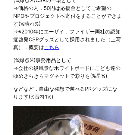
(%緑点%)CSRの一環として
→価格の内，50円は応援金としてご希望の
NPOやプロジェクトへ寄付をすることができま
す(%晴れ%)
→※2010年にエーザイ，ファイザー両社の認知
症啓発CSRグッズとして採用されました（上写
真）．概要は
こちら
(%緑点%)事務用品として
→会社の殺風景なホワイトボードにこども達の
ゆめきらきらマグネットで彩りを(%星%)
などなど，自由な発想で遊べるPRグッズにな
ります(%音符1%)