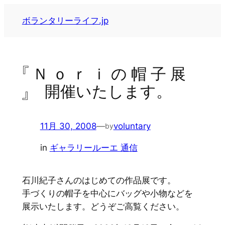
内
ボランタリーライフ.jp
容
を
ス
キ
『 Ｎ ｏ ｒ ｉ の 帽 子 展
ッ
』 開催いたします。
プ
11月 30, 2008
—
voluntary
by
in
ギャラリールーエ 通信
石川紀子さんのはじめての作品展です。
手づくりの帽子を中心にバッグや小物などを
展示いたします。どうぞご高覧ください。