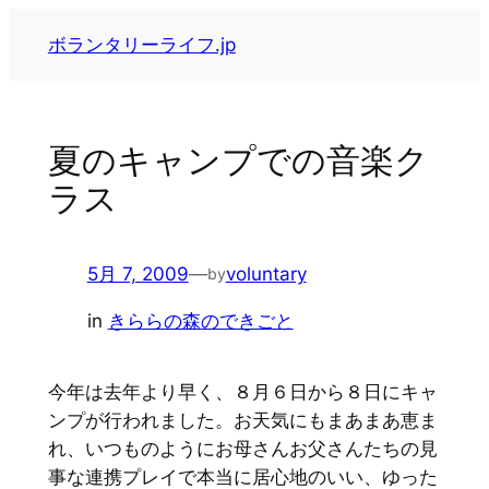
内
ボランタリーライフ.jp
容
を
ス
キ
夏のキャンプでの音楽ク
ッ
ラス
プ
5月 7, 2009
—
voluntary
by
in
きららの森のできごと
今年は去年より早く、８月６日から８日にキャ
ンプが行われました。お天気にもまあまあ恵ま
れ、いつものようにお母さんお父さんたちの見
事な連携プレイで本当に居心地のいい、ゆった