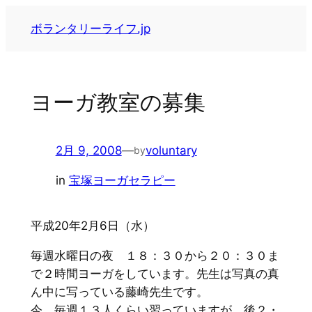
内
ボランタリーライフ.jp
容
を
ス
キ
ヨーガ教室の募集
ッ
プ
2月 9, 2008
—
voluntary
by
in
宝塚ヨーガセラピー
平成20年2月6日（水）
毎週水曜日の夜 １８：３０から２０：３０ま
で２時間ヨーガをしています。先生は写真の真
ん中に写っている藤崎先生です。
今、毎週１３人くらい習っていますが、後２・