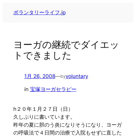
内
ボランタリーライフ.jp
容
を
ス
キ
ヨーガの継続でダイエッ
ッ
トできました
プ
1月 26, 2008
—
voluntary
by
in
宝塚ヨーガセラピー
h２０年１月２７日（日）
久しぶりに書いています。
昨年の夏に胆のう炎になりそうになり、ヨーガ
の呼吸法で４日間の治療で入院もせずに直した