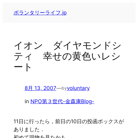
内
ボランタリーライフ.jp
容
を
ス
キ
イオン ダイヤモンドシ
ッ
ティ 幸せの黄色いレシ
プ
ート
8月 13, 2007
—
voluntary
by
in
NPO第３世代-金森康Blog-
11日に行ったら，前日の10日の投函ボックスが
ありました．
初めて現物を見たかも．