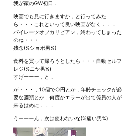
我が家のGW初日．
映画でも見に行きますか，と行ってみた
ら・・・これといって良い映画がなく．．．
パイレーツオブカリビアン，終わってしまった
のね・・・
残念(%ショボ男%)
食料を買って帰ろうとしたら・・・自動セルフ
レジ(%ニヤ男%)
すげーーー，と．
が・・・，10個で○円とか，年齢チェックが必
要な酒類とか，何度かエラーが出て係員の人が
来るはめに．．．
うーーーん，次は使わないな(%痛い男%)