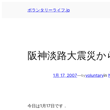
内
ボランタリーライフ.jp
容
を
ス
キ
ッ
プ
阪神淡路大震災から
1月 17, 2007
—
voluntary
in
by
今日は1月17日です．