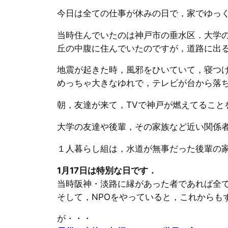
今日は全ての仕事が休みの日で，家でゆっ
当時住んでいたのは神戸市の垂水区．大学の
丘の中腹に住んでいたのですが，道路に出
地震が起きた時，風邪をひいていて，寝つ
めっちゃ大きなゆれで，テレビが台から落
朝，友達が来て，TVで神戸が燃えてること
大学の友達や後輩，その家族など近い関係
１人暮らし組は，水道が無事だった後輩の
1月17日は特別な日です．
当時阪神・淡路に縁があった者であれば全
そして，NPOをやっていると，これからもず
が・・・