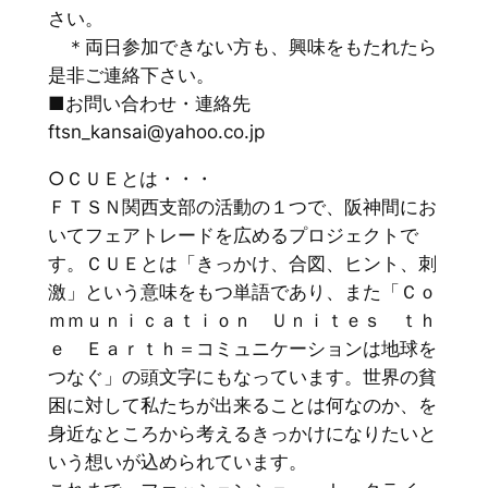
さい。
＊両日参加できない方も、興味をもたれたら
是非ご連絡下さい。
■お問い合わせ・連絡先
ftsn_kansai@yahoo.co.jp
○ＣＵＥとは・・・
ＦＴＳＮ関西支部の活動の１つで、阪神間にお
いてフェアトレードを広めるプロジェクトで
す。ＣＵＥとは「きっかけ、合図、ヒント、刺
激」という意味をもつ単語であり、また「Ｃｏ
ｍｍｕｎｉｃａｔｉｏｎ Ｕｎｉｔｅｓ ｔｈ
ｅ Ｅａｒｔｈ＝コミュニケーションは地球を
つなぐ」の頭文字にもなっています。世界の貧
困に対して私たちが出来ることは何なのか、を
身近なところから考えるきっかけになりたいと
いう想いが込められています。