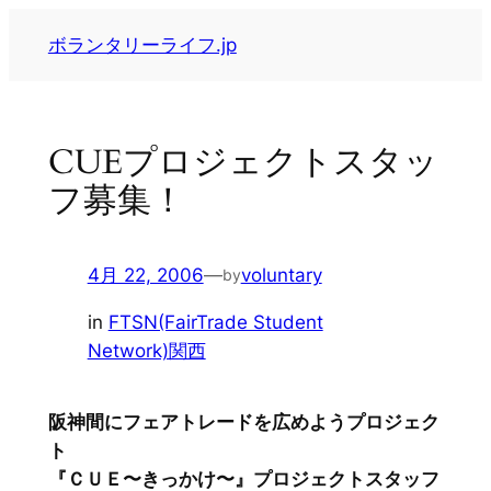
内
ボランタリーライフ.jp
容
を
ス
キ
CUEプロジェクトスタッ
ッ
フ募集！
プ
4月 22, 2006
—
voluntary
by
in
FTSN(FairTrade Student
Network)関西
阪神間にフェアトレードを広めようプロジェク
ト
『ＣＵＥ〜きっかけ〜』プロジェクトスタッフ