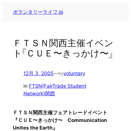
内
ボランタリーライフ.jp
容
を
ス
キ
ＦＴＳＮ関西主催イベン
ッ
ト『ＣＵＥ〜きっかけ〜』
プ
12月 3, 2005
—
voluntary
by
in
FTSN(FairTrade Student
Network)関西
ＦＴＳＮ関西主催フェアトレードイベント
『ＣＵＥ〜きっかけ〜 Communication
Unites the Earth』