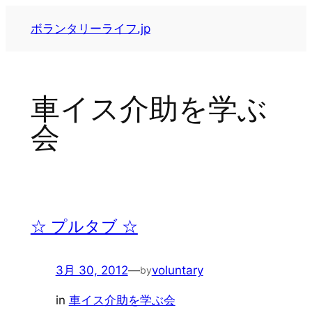
内
ボランタリーライフ.jp
容
を
ス
キ
車イス介助を学ぶ
ッ
プ
会
☆ プルタブ ☆
3月 30, 2012
—
voluntary
by
in
車イス介助を学ぶ会