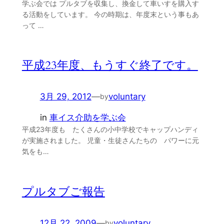
学ぶ会では プルタブを収集し、換金して車いすを購入す
る活動をしています。 今の時期は、年度末という事もあ
って …
平成23年度、もうすぐ終了です。
3月 29, 2012
—
voluntary
by
in
車イス介助を学ぶ会
平成23年度も たくさんの小中学校でキャップハンディ
が実施されました。 児童・生徒さんたちの パワーに元
気をも…
プルタブご報告
12月 22, 2009
—
voluntary
by