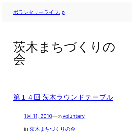
内
ボランタリーライフ.jp
容
を
ス
キ
茨木まちづくりの
ッ
プ
会
第１４回 茨木ラウンドテーブル
1月 11, 2010
—
voluntary
by
in
茨木まちづくりの会