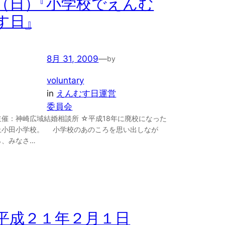
（日）『小学校でえんむ
す日』
8月 31, 2009
—
by
voluntary
in
えんむす日運営
委員会
主催：神崎広域結婚相談所 ☆平成18年に廃校になった
上小田小学校。 小学校のあのころを思い出しなが
ら、みなさ…
平成２１年２月１日