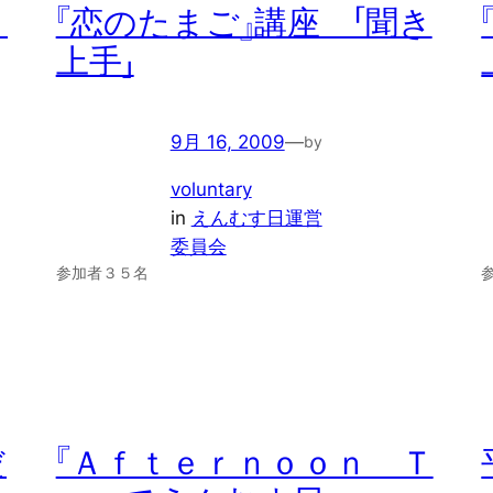
ミ
『恋のたまご』講座 「聞き
上手」
9月 16, 2009
—
by
voluntary
in
えんむす日運営
委員会
参加者３５名
だ
『Ａｆｔｅｒｎｏｏｎ Ｔ