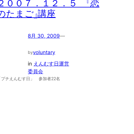
２００７．１２．５ 『恋
のたまご』講座
8月 30, 2009
—
voluntary
by
in
えんむす日運営
委員会
「プチえんむす日」 参加者22名