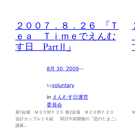
２００７．８．２６ 『Ｔ
ｅａ Ｔｉｍｅでえんむ
す日 PartⅡ』
8月 30, 2009
—
voluntary
by
in
えんむす日運営
委員会
第1会場 Ｍ２０対Ｆ２０ 第2会場 Ｍ２０対Ｆ２０
合計カップル１６組 同日午前開催の『恋のたまご』
講座…