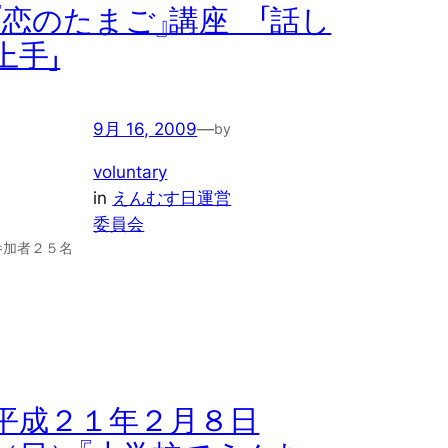
『恋のたまご』講座 「話し
上手」
9月 16, 2009
—
by
voluntary
in
えんむす日運営
委員会
参加者２５名
平成２１年２月８日