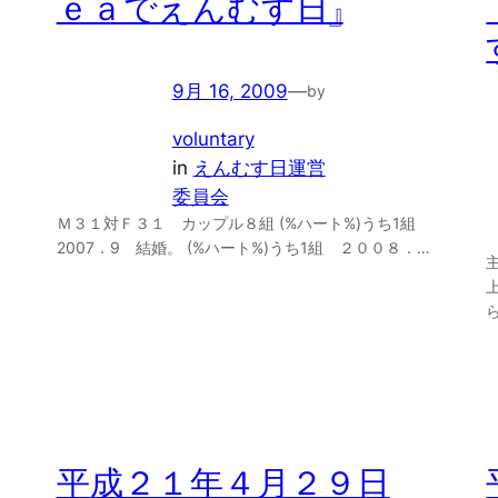
ｅａでえんむす日』
9月 16, 2009
—
by
voluntary
in
えんむす日運営
委員会
Ｍ３１対Ｆ３１ カップル８組 (%ハート%)うち1組
2007．9 結婚。 (%ハート%)うち1組 ２００８．…
平成２１年４月２９日