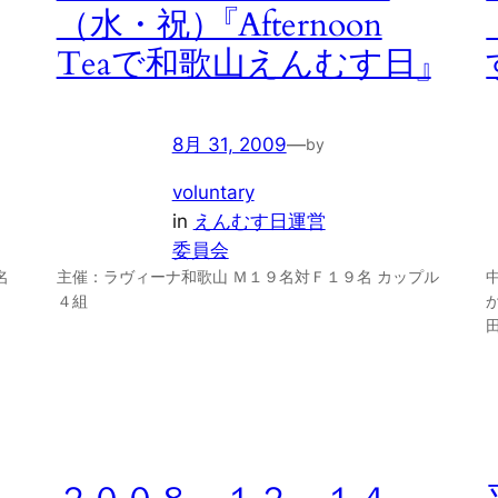
（水・祝）『Afternoon
Teaで和歌山えんむす日』
8月 31, 2009
—
by
voluntary
in
えんむす日運営
委員会
名
主催：ラヴィーナ和歌山 Ｍ１９名対Ｆ１９名 カップル
４組