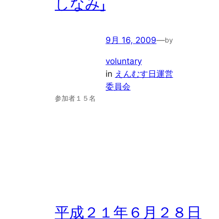
しなみ」
9月 16, 2009
—
by
voluntary
in
えんむす日運営
委員会
参加者１５名
平成２１年６月２８日