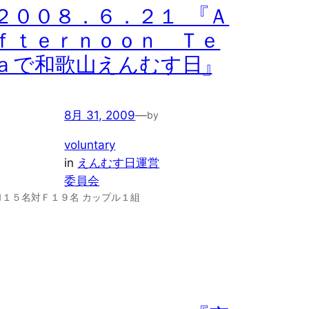
２００８．６．２１ 『Ａ
ｆｔｅｒｎｏｏｎ Ｔｅ
ａで和歌山えんむす日』
8月 31, 2009
—
by
voluntary
in
えんむす日運営
委員会
Ｍ１５名対Ｆ１９名 カップル１組