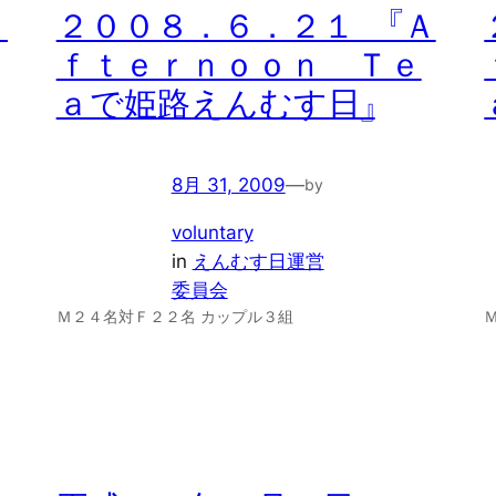
Ａ
２００８．６．２１ 『Ａ
ｆｔｅｒｎｏｏｎ Ｔｅ
ａで姫路えんむす日』
8月 31, 2009
—
by
voluntary
in
えんむす日運営
委員会
Ｍ２４名対Ｆ２２名 カップル３組