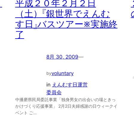
Ａ
平成２０年２月２日
（土）『銀世界でえんむ
す日』バスツアー※実施終
了
8月 30, 2009
—
voluntary
by
in
えんむす日運営
委員会
中播磨県民局委託事業「独身男女の出会いの場ときっ
かけづくり応援事業」 2月2日夫婦感謝の日ウィークイ
ベント ご…