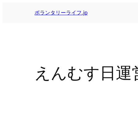
内
ボランタリーライフ.jp
容
を
ス
キ
ッ
プ
えんむす日運