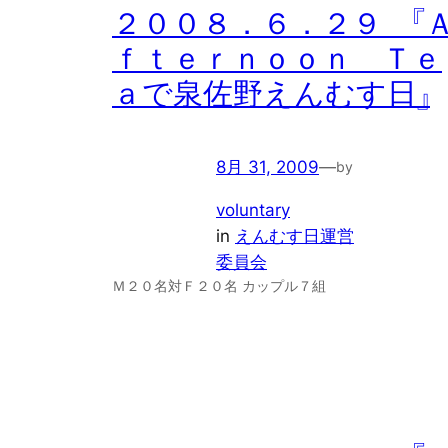
２００８．６．２９ 『
ｆｔｅｒｎｏｏｎ Ｔｅ
ａで泉佐野えんむす日』
8月 31, 2009
—
by
voluntary
in
えんむす日運営
委員会
Ｍ２０名対Ｆ２０名 カップル７組