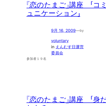
『恋のたまご』講座 「コ
ュニケーション」
9月 16, 2009
—
by
voluntary
in
えんむす日運営
委員会
参加者１９名
『恋のたまご』講座 「身