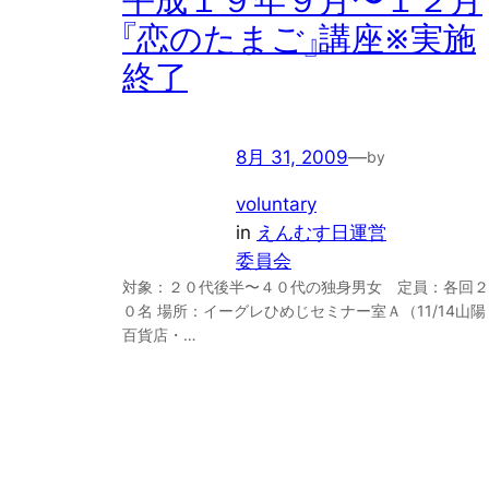
平成１９年９月〜１２月
『恋のたまご』講座※実施
終了
8月 31, 2009
—
by
voluntary
in
えんむす日運営
委員会
対象：２０代後半〜４０代の独身男女 定員：各回２
０名 場所：イーグレひめじセミナー室Ａ（11/14山陽
百貨店・…