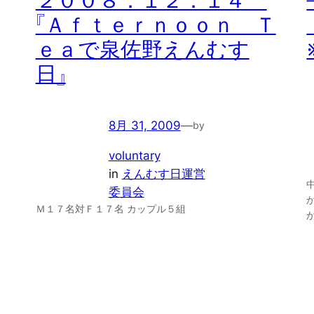
２００８．１２．１４
『Ａｆｔｅｒｎｏｏｎ Ｔ
ｅａで泉佐野えんむす
日』
8月 31, 2009
—
by
voluntary
in
えんむす日運営
委員会
Ｍ１７名対Ｆ１７名 カップル５組