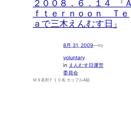
２００８．６．１４ 『
ｆｔｅｒｎｏｏｎ Ｔｅ
ａで三木えんむす日』
8月 31, 2009
—
by
voluntary
in
えんむす日運営
委員会
Ｍ９名対Ｆ１０名 カップル4組