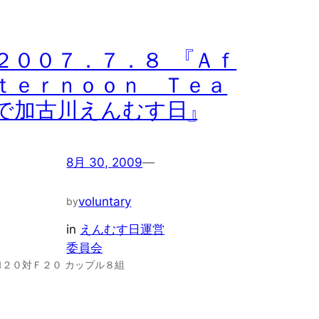
２００７．７．８ 『Ａｆ
ｔｅｒｎｏｏｎ Ｔｅａ
で加古川えんむす日』
8月 30, 2009
—
voluntary
by
in
えんむす日運営
委員会
Ｍ２０対Ｆ２０ カップル８組