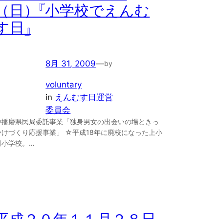
（日）『小学校でえんむ
す日』
8月 31, 2009
—
by
voluntary
in
えんむす日運営
委員会
中播磨県民局委託事業「独身男女の出会いの場ときっ
かけづくり応援事業」 ☆平成18年に廃校になった上小
田小学校。…