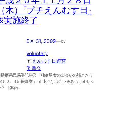
平成２０年１１月２８日
（木）『プチえんむす日』
※実施終了
8月 31, 2009
—
by
voluntary
in
えんむす日運営
委員会
中播磨県民局委託事業「独身男女の出会いの場ときっ
かけづくり応援事業」 ☆小さな出会いをみつけません
か？ 【案内…