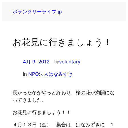
内
ボランタリーライフ.jp
容
を
ス
キ
お花見に行きましょう！
ッ
プ
4月 9, 2012
—
voluntary
by
in
NPO法人はなみずき
長かった冬がやっと終わり、桜の花が満開にな
ってきました。
お花見に行きましょう！！
４月１３日（金） 集合は、はなみずきに １