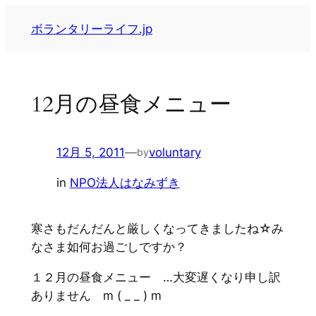
内
ボランタリーライフ.jp
容
を
ス
キ
12月の昼食メニュー
ッ
プ
12月 5, 2011
—
voluntary
by
in
NPO法人はなみずき
寒さもだんだんと厳しくなってきましたね☆み
なさま如何お過ごしですか？
１２月の昼食メニュー …大変遅くなり申し訳
ありません m ( _ _ ) m