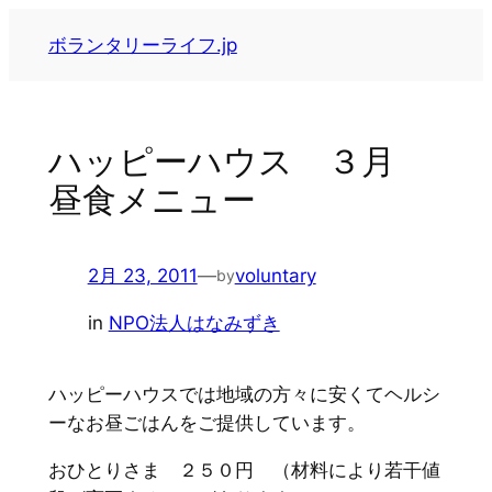
内
ボランタリーライフ.jp
容
を
ス
キ
ハッピーハウス ３月
ッ
昼食メニュー
プ
2月 23, 2011
—
voluntary
by
in
NPO法人はなみずき
ハッピーハウスでは地域の方々に安くてヘルシ
ーなお昼ごはんをご提供しています。
おひとりさま ２５０円 （材料により若干値