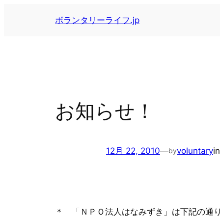
内
ボランタリーライフ.jp
容
を
ス
キ
ッ
プ
お知らせ！
12月 22, 2010
—
voluntary
i
by
＊ 「ＮＰＯ法人はなみずき」は下記の通