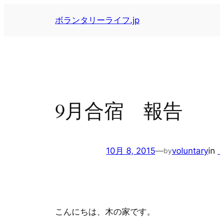
内
ボランタリーライフ.jp
容
を
ス
キ
ッ
プ
9月合宿 報告
10月 8, 2015
—
voluntary
in
by
こんにちは、木の家です。