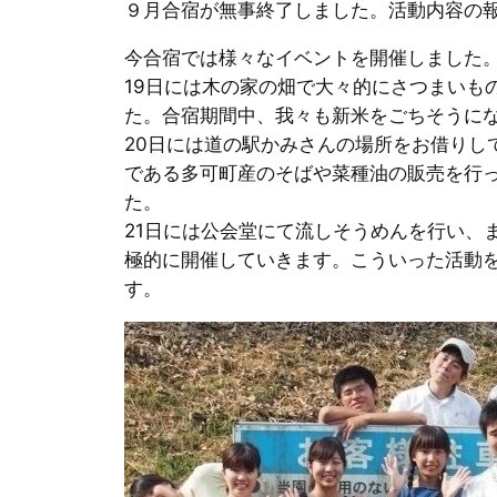
９月合宿が無事終了しました。活動内容の
今合宿では様々なイベントを開催しました
19日には木の家の畑で大々的にさつまいも
た。合宿期間中、我々も新米をごちそうに
20日には道の駅かみさんの場所をお借り
である多可町産のそばや菜種油の販売を行
た。
21日には公会堂にて流しそうめんを行い、
極的に開催していきます。こういった活動
す。