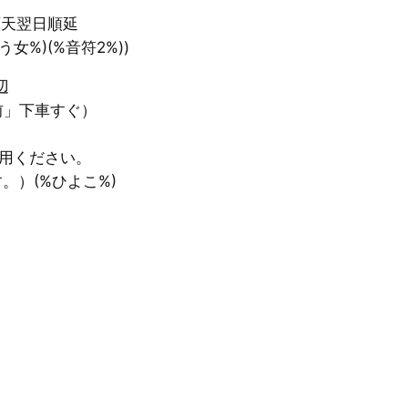
 雨天翌日順延
%)(%音符2%))
辺
」下車すぐ）
用ください。
）(%ひよこ%)