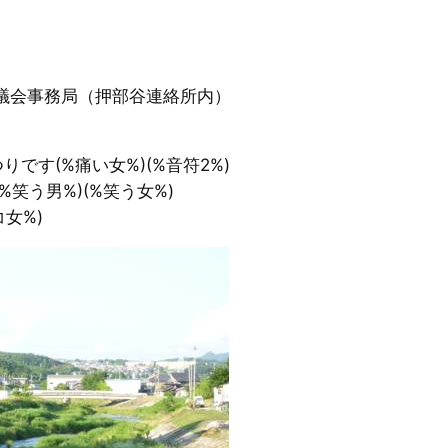
協議会事務局（押部谷連絡所内）
です(%痛い女%)(%音符2%)
笑う男%)(%笑う女%)
女%)