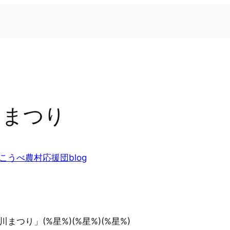
川まつり
こうべ農村応援団blog
川まつり」(%星%)(%星%)(%星%)