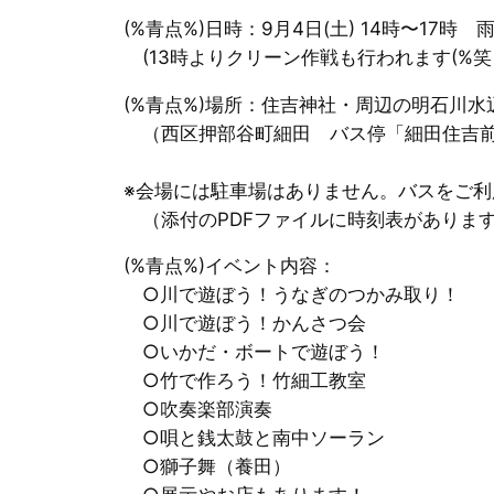
(%青点%)日時：9月4日(土) 14時〜17時
(13時よりクリーン作戦も行われます(%笑う女
(%青点%)場所：住吉神社・周辺の明石川水
（西区押部谷町細田 バス停「細田住吉前
※会場には駐車場はありません。バスをご利
（添付のPDFファイルに時刻表があります。
(%青点%)イベント内容：
○川で遊ぼう！うなぎのつかみ取り！
○川で遊ぼう！かんさつ会
○いかだ・ボートで遊ぼう！
○竹で作ろう！竹細工教室
○吹奏楽部演奏
○唄と銭太鼓と南中ソーラン
○獅子舞（養田）