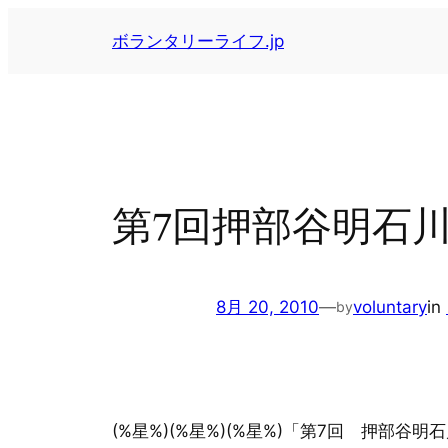
内
ボランタリーライフ.jp
容
を
ス
キ
ッ
プ
第7回押部谷明石
8月 20, 2010
—
voluntary
in
by
(%星%)(%星%)(%星%)「第7回 押部谷明石