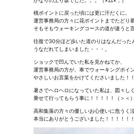
かなりの上り坂でした。。。（×△×；）
桃ポイントに戻った頃には更に汗だくに。
運営事務局の方々に花ポイントまでたどり
そもそもウォーキングコースの道が違うと言わ
往復で30分ほど歩いた道のりはなんだった
うなだれてしまいました・・・。
ショックで凹んでいた私を見かねてか、
運営事務局の方が、車でウォーキングポイ
やさしいお言葉をかけてくださいました！！！
暑さでヘロヘロになっていた私は、図々し
乗せて行ってもらう事に！！！！！（＞＜
高和集落の方々の優しいお心使いに危うく
本当にありがとうございました！！！！！