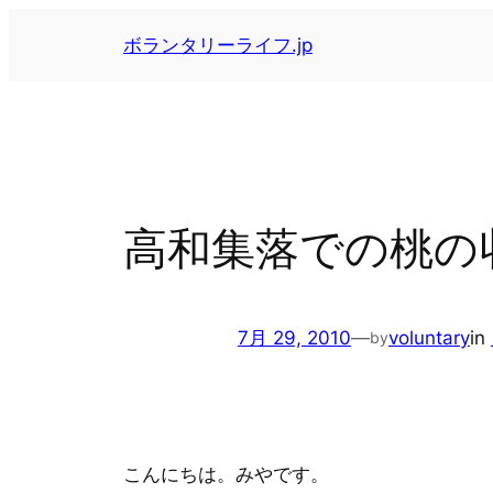
内
ボランタリーライフ.jp
容
を
ス
キ
ッ
プ
高和集落での桃の
7月 29, 2010
—
voluntary
in
by
こんにちは。みやです。