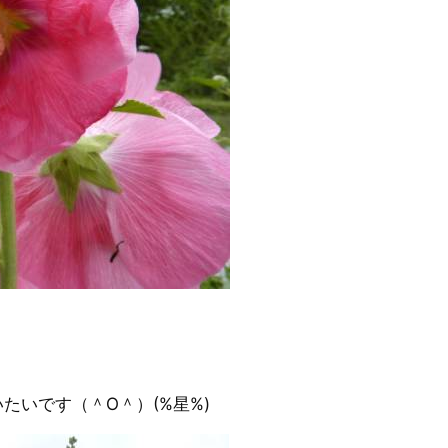
たいです（＾O＾）(%星%)