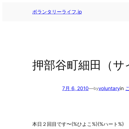
内
ボランタリーライフ.jp
容
を
ス
キ
ッ
プ
押部谷町細田（サ
7月 6, 2010
—
voluntary
in
by
本日２回目です〜(%ひよこ%)(%ハート%)