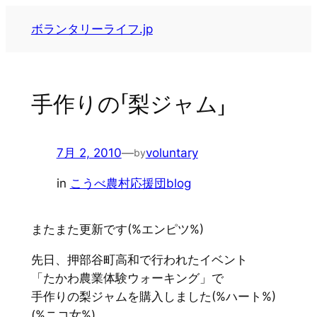
内
ボランタリーライフ.jp
容
を
ス
キ
手作りの「梨ジャム」
ッ
プ
7月 2, 2010
—
voluntary
by
in
こうべ農村応援団blog
またまた更新です(%エンピツ%)
先日、押部谷町高和で行われたイベント
「たかわ農業体験ウォーキング」で
手作りの梨ジャムを購入しました(%ハート%)
(%ニコ女%)